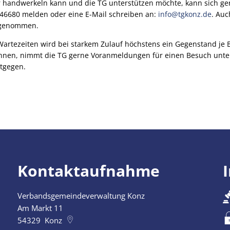
 handwerkeln kann und die TG unterstützen möchte, kann sich ge
6680 melden oder eine E-Mail schreiben an:
info@tgkonz.de
. Au
ngenommen.
Wartezeiten wird bei starkem Zulauf höchstens ein Gegenstand j
nnen, nimmt die TG gerne Voranmeldungen für einen Besuch unt
tgegen.
Kontaktaufnahme
Verbandsgemeindeverwaltung Konz
szublenden
Am Markt 11
54329
Konz