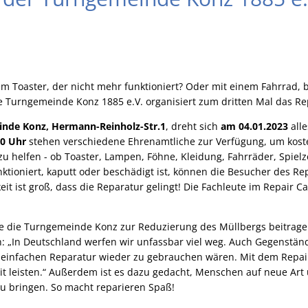
t
 Toaster, der nicht mehr funktioniert? Oder mit einem Fahrrad, b
 Turngemeinde Konz 1885 e.V. organisiert zum dritten Mal das Rep
inde Konz, Hermann-Reinholz-Str.1
, dreht sich
am 04.01.2023
alle
00 Uhr
stehen verschiedene Ehrenamtliche zur Verfügung, um koste
 helfen - ob Toaster, Lampen, Föhne, Kleidung, Fahrräder, Spielze
nktioniert, kaputt oder beschädigt ist, können die Besucher des Re
it ist groß, dass die Reparatur gelingt! Die Fachleute im Repair C
te die Turngemeinde Konz zur Reduzierung des Müllbergs beitragen
n: „In Deutschland werfen wir unfassbar viel weg. Auch Gegenständ
r einfachen Reparatur wieder zu gebrauchen wären. Mit dem Repair
eit leisten.“ Außerdem ist es dazu gedacht, Menschen auf neue Ar
zu bringen. So macht reparieren Spaß!