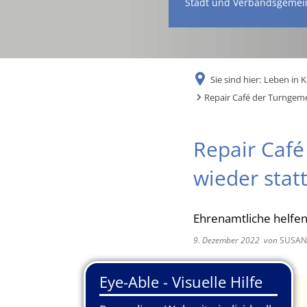
Stadt und Verbandsgemei
Sie sind hier:
Leben in 
Repair Café der Turngeme
Repair Café
wieder stat
Ehrenamtliche helfen
9. Dezember 2022
von
SUSAN