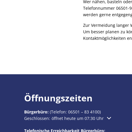
Wer nähen, basteln oder
Telefonnummer 06501-94
werden gerne entgege
Zur Vermeidung langer 
Um besser planen zu kö
Kontaktmöglichkeiten en
Öffnungszeiten
Bürgerbüro:
(Telefon:
06501 – 83 4100
)
Klicken, um weitere Öffnungs- oder Schließzeiten au
Geschlossen:
öffnet heute um 07:30 Uhr
Telefonische Erreichbarkeit Bürgerbüro: