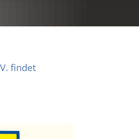
RU
. findet