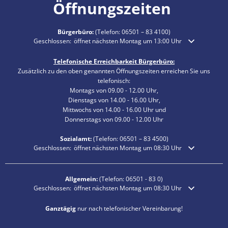
Öffnungszeiten
Bürgerbüro:
(Telefon:
06501 – 83 4100
)
Klicken, um weitere Öffnungs- oder Schließzeiten auszublenden
Geschlossen:
öffnet nächsten Montag um 13:00 Uhr
Telefonische Erreichbarkeit Bürgerbüro:
Zusätzlich zu den oben genannten Öffnungszeiten erreichen Sie uns
telefonisch:
Montags von 09.00 - 12.00 Uhr,
Dienstags von 14.00 - 16.00 Uhr,
Mittwochs von 14.00 - 16.00 Uhr und
Donnerstags von 09.00 - 12.00 Uhr
Sozialamt:
(Telefon:
06501 – 83
4500)
Klicken, um weitere Öffnungs- oder Schließzeiten auszublenden
Geschlossen:
öffnet nächsten Montag um 08:30 Uhr
Allgemein:
(Telefon:
06501 - 83 0
)
Klicken, um weitere Öffnungs- oder Schließzeiten auszublenden
Geschlossen:
öffnet nächsten Montag um 08:30 Uhr
Ganztägig
nur nach telefonischer Vereinbarung!