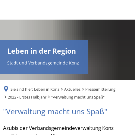
DE
AR
Leben in der Region
EN
Stadt und Verbandsgemeinde Konz
NL
Sie sind hier:
Leben in Konz
Aktuelles
Pressemitteilung
FR
2022 - Erstes Halbjahr
"Verwaltung macht uns Spaß"
"Verwaltung macht uns Spaß"
TR
Azubis der Verbandsgemeindeverwaltung Konz
UK