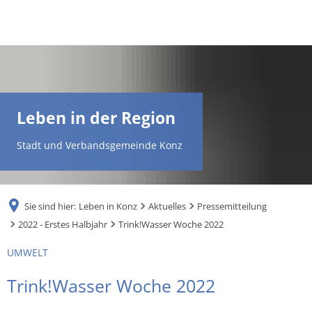
DE
AR
Leben in der Region
EN
Stadt und Verbandsgemeinde Konz
NL
Sie sind hier:
Leben in Konz
Aktuelles
Pressemitteilung
FR
2022 - Erstes Halbjahr
Trink!Wasser Woche 2022
UMWELT
TR
Trink!Wasser Woche 2022
UK