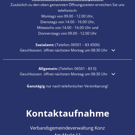
Zusätzlich zu den oben genannten Öffnungszeiten erreichen Sie uns
telefonisch:
Montags von 09.00 - 12.00 Uhr,
Dienstags von 14.00 - 16.00 Uhr,
Mittwochs von 14.00 - 16.00 Uhr und
Donnerstags von 09.00 - 12.00 Uhr
Sozialamt:
(Telefon:
06501 – 83
4500)
Klicken, um weitere Öffnungs- oder Schließzeiten auszublenden
Geschlossen:
öffnet nächsten Montag um 08:30 Uhr
Allgemein:
(Telefon:
06501 - 83 0
)
Klicken, um weitere Öffnungs- oder Schließzeiten auszublenden
Geschlossen:
öffnet nächsten Montag um 08:30 Uhr
Ganztägig
nur nach telefonischer Vereinbarung!
Kontaktaufnahme
Verbandsgemeindeverwaltung Konz
Am Markt 11