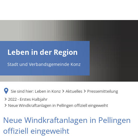
DE
AR
Leben in der Region
EN
Stadt und Verbandsgemeinde Konz
NL
Sie sind hier:
Leben in Konz
Aktuelles
Pressemitteilung
FR
2022 - Erstes Halbjahr
Neue Windkraftanlagen in Pellingen offiziell eingeweiht
TR
Neue Windkraftanlagen in Pellingen
offiziell eingeweiht
UK