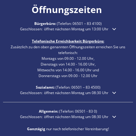
Öffnungszeiten
Bürgerbüro:
(Telefon:
06501 – 83 4100
)
Klicken, um weitere Öffnungs- oder Schließzeiten auszublenden
Geschlossen:
öffnet nächsten Montag um 13:00 Uhr
Telefonische Erreichbarkeit Bürgerbüro:
Zusätzlich zu den oben genannten Öffnungszeiten erreichen Sie uns
telefonisch:
Montags von 09.00 - 12.00 Uhr,
Dienstags von 14.00 - 16.00 Uhr,
Mittwochs von 14.00 - 16.00 Uhr und
Donnerstags von 09.00 - 12.00 Uhr
Sozialamt:
(Telefon:
06501 – 83
4500)
Klicken, um weitere Öffnungs- oder Schließzeiten auszublenden
Geschlossen:
öffnet nächsten Montag um 08:30 Uhr
Allgemein:
(Telefon:
06501 - 83 0
)
Klicken, um weitere Öffnungs- oder Schließzeiten auszublenden
Geschlossen:
öffnet nächsten Montag um 08:30 Uhr
Ganztägig
nur nach telefonischer Vereinbarung!