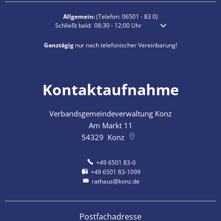
Allgemein:
(Telefon:
06501 - 83 0
)
Klicken, um weitere Öffnungs- oder Schließzeiten auszublen
Schließt bald:
08:30
-
12:00
Uhr
Von 08:30 bis 12:00 Uhr
Ganztägig
nur nach telefonischer Vereinbarung!
Kontaktaufnahme
Verbandsgemeindeverwaltung Konz
Am Markt 11
54329
Konz
+49 6501 83-0
+49 6501 83-1099
rathaus@konz.de
Postfachadresse