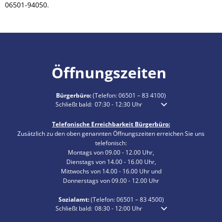
06501-94050.
Öffnungszeiten
Bürgerbüro:
(Telefon:
06501 – 83 4100
)
Klicken, um weitere Öffnungs- oder Schließzeiten auszublen
Schließt bald:
07:30
-
12:30
Uhr
Von 07:30 bis 12:30 Uhr
Telefonische Erreichbarkeit Bürgerbüro:
Zusätzlich zu den oben genannten Öffnungszeiten erreichen Sie uns
telefonisch:
Montags von 09.00 - 12.00 Uhr,
Dienstags von 14.00 - 16.00 Uhr,
Mittwochs von 14.00 - 16.00 Uhr und
Donnerstags von 09.00 - 12.00 Uhr
Sozialamt:
(Telefon:
06501 – 83
4500)
Klicken, um weitere Öffnungs- oder Schließzeiten auszublen
Schließt bald:
08:30
-
12:00
Uhr
Von 08:30 bis 12:00 Uhr