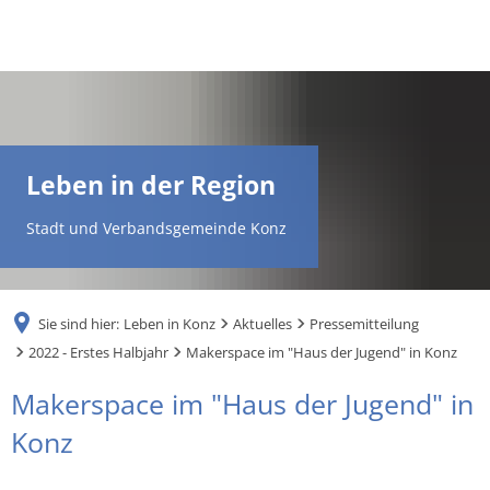
DE
AR
Leben in der Region
EN
Stadt und Verbandsgemeinde Konz
NL
Sie sind hier:
Leben in Konz
Aktuelles
Pressemitteilung
FR
2022 - Erstes Halbjahr
Makerspace im "Haus der Jugend" in Konz
Makerspace im "Haus der Jugend" in
TR
Konz
UK