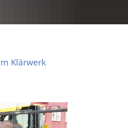
RU
em Klärwerk