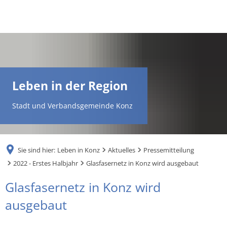
DE
AR
Leben in der Region
EN
Stadt und Verbandsgemeinde Konz
NL
Sie sind hier:
Leben in Konz
Aktuelles
Pressemitteilung
FR
2022 - Erstes Halbjahr
Glasfasernetz in Konz wird ausgebaut
Glasfasernetz in Konz wird
TR
ausgebaut
UK