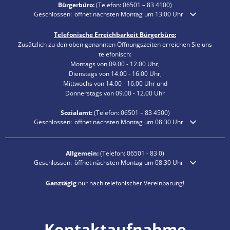
Bürgerbüro:
(Telefon:
06501 – 83 4100
)
Klicken, um weitere Öffnungs- oder Schließzeiten auszublenden
Geschlossen:
öffnet nächsten Montag um 13:00 Uhr
Telefonische Erreichbarkeit Bürgerbüro:
Zusätzlich zu den oben genannten Öffnungszeiten erreichen Sie uns
telefonisch:
Montags von 09.00 - 12.00 Uhr,
Dienstags von 14.00 - 16.00 Uhr,
Mittwochs von 14.00 - 16.00 Uhr und
Donnerstags von 09.00 - 12.00 Uhr
Sozialamt:
(Telefon:
06501 – 83
4500)
Klicken, um weitere Öffnungs- oder Schließzeiten auszublenden
Geschlossen:
öffnet nächsten Montag um 08:30 Uhr
Allgemein:
(Telefon:
06501 - 83 0
)
Klicken, um weitere Öffnungs- oder Schließzeiten auszublenden
Geschlossen:
öffnet nächsten Montag um 08:30 Uhr
Ganztägig
nur nach telefonischer Vereinbarung!
Kontaktaufnahme