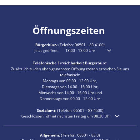
Öffnungszeiten
Bürgerbüro:
(Telefon:
06501 – 83 4100
)
Klicken, um weitere Öffnungs- oder Schließzeiten auszublenden
Jetzt geöffnet:
13:00
-
18:00
Uhr
Von 13:00 bis 18:00 
Telefonische Erreichbarkeit Bürgerbüro:
Zusätzlich zu den oben genannten Öffnungszeiten erreichen Sie uns
telefonisch:
Montags von 09.00 - 12.00 Uhr,
Dienstags von 14.00 - 16.00 Uhr,
Mittwochs von 14.00 - 16.00 Uhr und
Donnerstags von 09.00 - 12.00 Uhr
Sozialamt:
(Telefon:
06501 – 83
4500)
Klicken, um weitere Öffnungs- oder Schließzeiten auszublenden
Geschlossen:
öffnet nächsten Freitag um 08:30 Uhr
Allgemein:
(Telefon:
06501 - 83 0
)