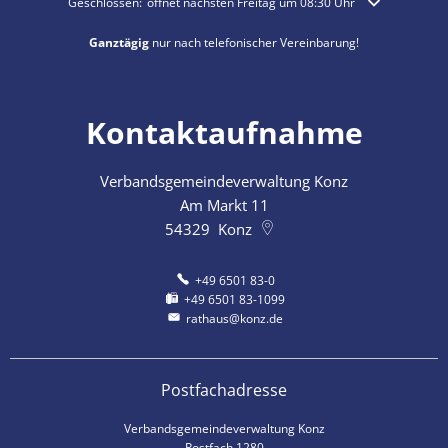
Klicken, um weitere Öffnungs- oder Schließzeiten auszublenden
Geschlossen:
öffnet nächsten Freitag um 08:30 Uhr
Ganztägig
nur nach telefonischer Vereinbarung!
Kontaktaufnahme
Verbandsgemeindeverwaltung Konz
Am Markt 11
54329
Konz
+49 6501 83-0
+49 6501 83-1099
rathaus@konz.de
Postfachadresse
Verbandsgemeindeverwaltung Konz
Postfach 1280