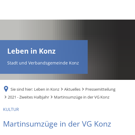
DE
AR
Leben in Konz
EN
Stadt und Verbandsgemeinde Konz
NL
Sie sind hier:
Leben in Konz
Aktuelles
Pressemitteilung
FR
2021 - Zweites Halbjahr
Martinsumzüge in der VG Konz
KULTUR
TR
Martinsumzüge in der VG Konz
UK