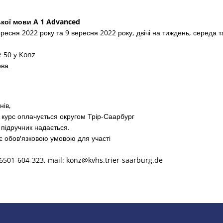
ької мови A 1 Advanced
ересня 2022 року та 9 вересня 2022 року, двічі на тиждень, середа т
e 50 у Konz
ова
нів,
курс оплачується округом Трір-Саарбург
 підручник надається.
є обов'язковою умовою для участі
6501-604-323, mail: konz@kvhs.trier-saarburg.de