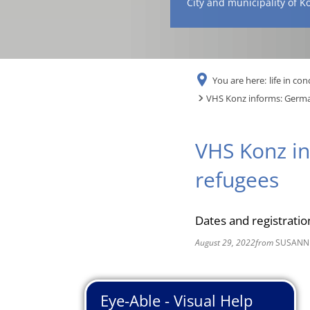
City and municipality of K
You are here:
life in con
VHS Konz informs: Germa
VHS Konz in
refugees
Dates and registratio
August 29, 2022
from
SUSANN