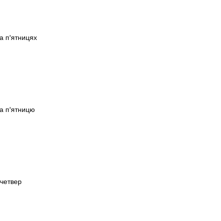
та п'ятницях
та п'ятницю
 четвер