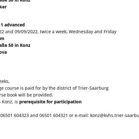
ker
1 advanced
2 and 09/09/2022, twice a week, Wednesday and Friday
a.m
aße 50 in Konz
ova
eeks,
 course is paid for by the district of Trier-Saarburg
se book will be provided.
 Konz, is
prerequisite for participation
e: 06501 604323 and 06501 604321 or e-mail: konz@kvhs.trier-saarb