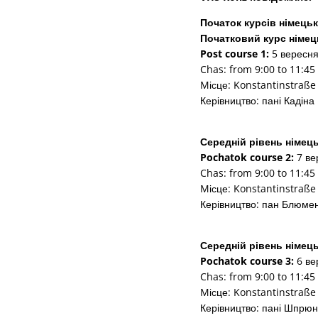
Початок курсів німець
Початковий курс німец
Post course 1:
5 вересня 
Chas: from 9:00 to 11:45
Mісце: Konstantinstraße
Керівництво: пані Кадіна
Середній рівень німець
Pochatok course 2:
7 ве
Chas: from 9:00 to 11:45
Mісце: Konstantinstraße
Керівництво: пан Блюме
Середній рівень німець
Pochatok course 3:
6 вер
Chas: from 9:00 to 11:45
Mісце: Konstantinstraße
Керівництво: пані Шпрю