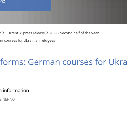
onz
c
Current
press release
2022 - Second half of the year
n courses for Ukrainian refugees
forms: German courses for Ukra
n information
E NENNO