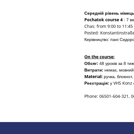
Середній рівень німец
Pochatok course 4
: 7 в
Chas: from 9:00 to 11:45
Posted: Konstantinstraß
Керівництво: пані Сидор
On the course:
Обсяг:
48 уроків за 8 тиж
Витрати:
немає, мовний 
Materіal:
ручка, блокнот,
Реєстрація:
у VHS Konz 
Phone: 06501-604-321, 0