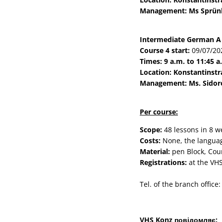
Management: Ms Sprün
Intermediate German
A 
Course 4 start:
09/07/202
Times: 9 a.m. to 11:45 
Location: Konstantinstr
Management: Ms. Sidor
Per course:
Scope:
48 lessons in 8 w
Costs:
None, the language
Material:
pen Block,
Cour
Registrations:
at the VHS
Tel. of the branch offic
VHS Konz повідомляє: