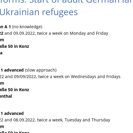
 Ukrainian refugees
n A 1
(no knowledge)
22
and 09.09.2022, twice a week on Monday and Friday
a.m
aße 50 in Konz
na
1 advanced
(slow approach)
22 and 09/09/2022, twice a week on Wednesdays and Fridays
a.m
aße 50 in Konz
enthal
1 advanced
2 and 08.09.2022, twice a week, Tuesday and Thursday
a.m
aße 50 in Konz