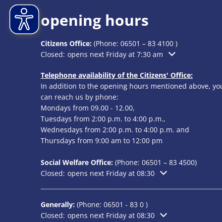
opening hours
Citizens Office:
(Phone:
06501 – 83 4100
)
Click to hide additional opening or closing times
Closed:
opens next Friday at 7:30 am
Telephone availability of the Citizens' Office:
In addition to the opening hours mentioned above, yo
can reach us by phone:
Mondays from 09.00 - 12.00,
Tuesdays from 2:00 p.m. to 4:00 p.m.,
Wednesdays from 2:00 p.m. to 4:00 p.m. and
Thursdays from 9:00 am to 12:00 pm
Social Welfare Office:
(Phone:
06501 – 83
4500)
Click to hide additional opening or closing times
Closed:
opens next Friday at 08:30
Generally:
(Phone:
06501 - 83 0
)
Click to hide additional opening or closing times
Closed:
opens next Friday at 08:30