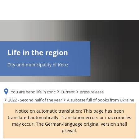
DE
AR
Life in the region
EN
City and municipality of Konz
NL
You are here:
life in conc
Current
press release
FR
2022 - Second half of the year
A suitcase full of books from Ukraine
Notice on automatic translation: This page has been
TR
translated automatically. Translation errors or inaccuracies
may occur. The German-language original version shall
prevail.
UK