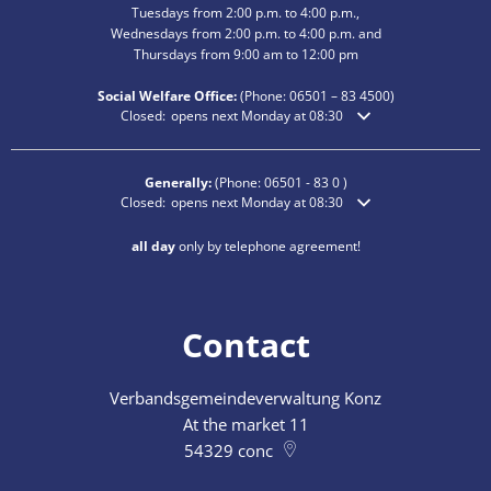
Tuesdays from 2:00 p.m. to 4:00 p.m.,
Wednesdays from 2:00 p.m. to 4:00 p.m. and
Thursdays from 9:00 am to 12:00 pm
Social Welfare Office:
(Phone:
06501 – 83
4500)
Click to hide additional opening or closing times
Closed:
opens next Monday at 08:30
Generally:
(Phone:
06501 - 83 0
)
Click to hide additional opening or closing times
Closed:
opens next Monday at 08:30
all day
only by telephone agreement!
Contact
Verbandsgemeindeverwaltung Konz
At the market 11
54329
conc