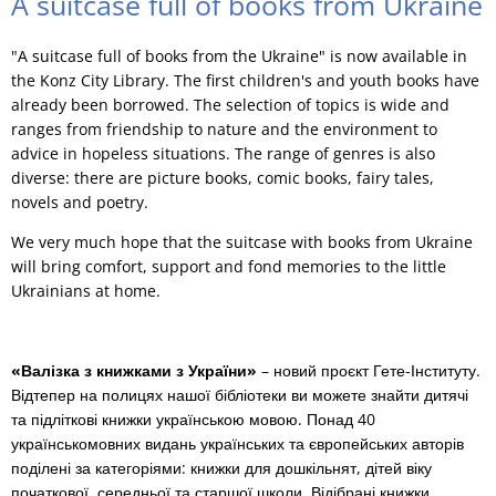
A suitcase full of books from Ukraine
"A suitcase full of books from the Ukraine" is now available in
the Konz City Library. The first children's and youth books have
already been borrowed. The selection of topics is wide and
ranges from friendship to nature and the environment to
advice in hopeless situations. The range of genres is also
diverse: there are picture books, comic books, fairy tales,
novels and poetry.
We very much hope that the suitcase with books from Ukraine
will bring comfort, support and fond memories to the little
Ukrainians at home.
«Валізка з книжками з України»
– новий проєкт Гете-Інституту.
Відтепер на полицях нашої бібліотеки ви можете знайти дитячі
та підліткові книжки українською мовою. Понад 40
українськомовних видань українських та європейських авторів
поділені за категоріями: книжки для дошкільнят, дітей віку
початкової, середньої та старшої школи. Відібрані книжки