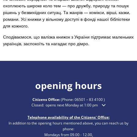
охоплюють широке коло тем — про дружбу, природу та пошук
рішень у безвихіідних ситуац. Та жанрів — комікси, вірші, казки,
романи. Усі книжки у вільному доступі в фонді нашої бібліотеки
для кожного.
Сподіваємося, що валізка книжок з України підтримає маленьких
українців, заспокоїть та нагадає про дімро.
opening hours
Citizens Office:
(Phone:
06501 – 83 4100
)
Click to hide additional opening or closing times
Closed:
opens next Monday at 1:00 pm
Telephone availability of the Citizens' Office:
In addition to the opening hours mentioned above, you can reach us by
phone:
Mondays from 09.00 - 12.00,