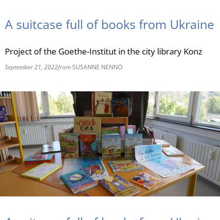
RU
A suitcase full of books from Ukraine
Project of the Goethe-Institut in the city library Konz
September 21, 2022
from
SUSANNE NENNO