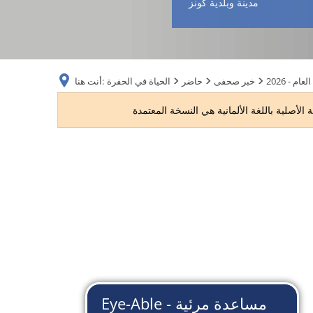
مدينة وبلدية كونز
 العام
خبر صحفى
حاضر
الحياة في الحفرة
أنت هنا:
2026
-
النصف
الأول
من