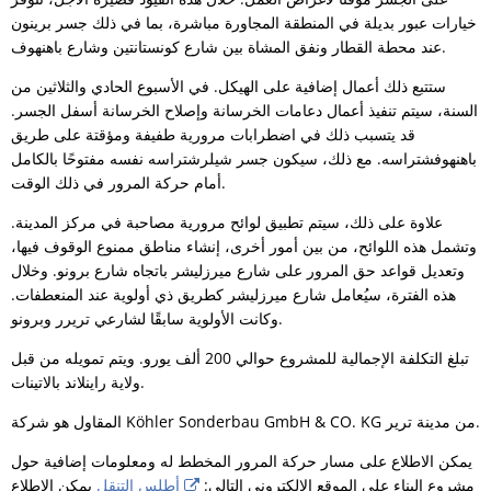
خيارات عبور بديلة في المنطقة المجاورة مباشرة، بما في ذلك جسر برينون
عند محطة القطار ونفق المشاة بين شارع كونستانتين وشارع باهنهوف.
ستتبع ذلك أعمال إضافية على الهيكل. في الأسبوع الحادي والثلاثين من
السنة، سيتم تنفيذ أعمال دعامات الخرسانة وإصلاح الخرسانة أسفل الجسر.
قد يتسبب ذلك في اضطرابات مرورية طفيفة ومؤقتة على طريق
باهنهوفشتراسه. مع ذلك، سيكون جسر شيلرشتراسه نفسه مفتوحًا بالكامل
أمام حركة المرور في ذلك الوقت.
علاوة على ذلك، سيتم تطبيق لوائح مرورية مصاحبة في مركز المدينة.
وتشمل هذه اللوائح، من بين أمور أخرى، إنشاء مناطق ممنوع الوقوف فيها،
وتعديل قواعد حق المرور على شارع ميرزليشر باتجاه شارع برونو. وخلال
هذه الفترة، سيُعامل شارع ميرزليشر كطريق ذي أولوية عند المنعطفات.
وكانت الأولوية سابقًا لشارعي تريرر وبرونو.
تبلغ التكلفة الإجمالية للمشروع حوالي 200 ألف يورو. ويتم تمويله من قبل
ولاية راينلاند بالاتينات.
المقاول هو شركة Köhler Sonderbau GmbH & CO. KG من مدينة ترير.
يمكن الاطلاع على مسار حركة المرور المخطط له ومعلومات إضافية حول
مشروع البناء على الموقع الإلكتروني التالي:
أطلس التنقل
يمكن الاطلاع