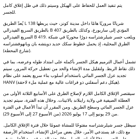
يتم تنفيذ العمل للحفاظ على الهيكل وسيتم ذلك في ظل إغلاق كامل
للجسر.
يُعدّ الطريق L 138 شريانًا مروريًا هامًا داخل مدينة كونز، حيث يربطها
بالطريق السريع الفيدرالي B 407 المؤدي إلى ساربورغ، وكذلك بالطريق
السريع الفيدرالي B 419. ويلعب جسر شيلرشتراسه دورًا محوريًا في شبكة
الطرق المحلية، إذ يحمل خطوط سكك حديد دويتشه بان وبانهوفشتراسه
(شارع المحطة).
تشمل أعمال الترميم هيكل الجسر بأكمله على امتداد طوله وعرضه، بما في
ذلك نقاط الربط. ولتقليل مدة الإنشاء والحد من تعطيل حركة المرور، سيتم
تجديد عزل الجسر المائي باستخدام أسلوب بناء سريع يعتمد على نظام
HANV (هيكل دعم أسفلتي ذو فراغات عالية مع عملية ملء لاحقة).
سيقتصر الإغلاق الكامل اللازم لإصلاح الطرق على الأسابيع الثلاثة الأولى من
العطلة الصيفية في ولاية راينلاند بالاتينات. وخلال هذه الفترة، سيتم تجديد
عزل الجسر المائي وسطح الطريق. ومن المقرر أن تبدأ الأعمال في الفترة
من 29 يونيو إلى 17 يوليو 2026 (من الأسبوع 27 إلى الأسبوع 29).
سيظل جسر شيلرشتراسه مفتوحًا للمشاة عمومًا خلال فترة الإغلاق الكامل.
مع ذلك، قد يستدعي الأمر، خلال بعض مراحل الإنشاء، استخدام الأرصفة
على الجسر مؤقتًا لأغراض العمل. خلال هذه القيود قصيرة الأجل، تتوفر