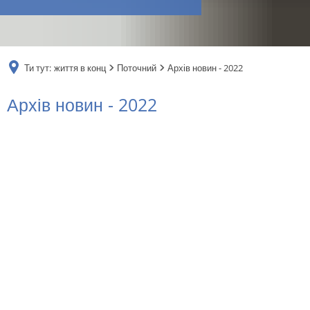
RU
Ти тут:
життя в конц
Поточний
Архів новин - 2022
Архів
Архів новин - 2022
новин
-
2022