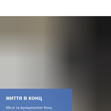
DE
AR
EN
NL
FR
TR
життя в конц
UK
Місто та муніципалітет Конц