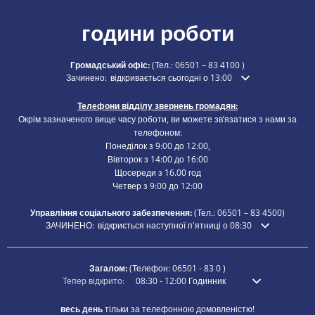
години роботи
Громадський офіс:
(Тел.:
06501 – 83 4100
)
Натисніть, щоб приховати додатковий час відкриття або закр
Зачинено:
відкривається сьогодні о 13:00
Телефони відділу звернень громадян:
Окрім зазначеного вище часу роботи, ви можете зв’язатися з нами за
телефоном:
Понеділок з 9:00 до 12:00,
Вівторок з 14:00 до 16:00
Щосереди з 16.00 год
Четвер з 9:00 до 12:00
Управління соціального забезпечення:
(Тел.:
06501 – 83
4500)
Натисніть, щоб приховати додатковий час відкриття або закриття
ЗАЧИНЕНО:
відкриється наступної п'ятниці о 08:30
Загалом:
(Телефон:
06501 - 83 0
)
Натисніть, щоб приховати додатковий час відкриття або закритт
Тепер відкрито:
08:30
-
12:00
Годинник
З 8:30 до 12:00
весь день
тільки за телефонною домовленістю!