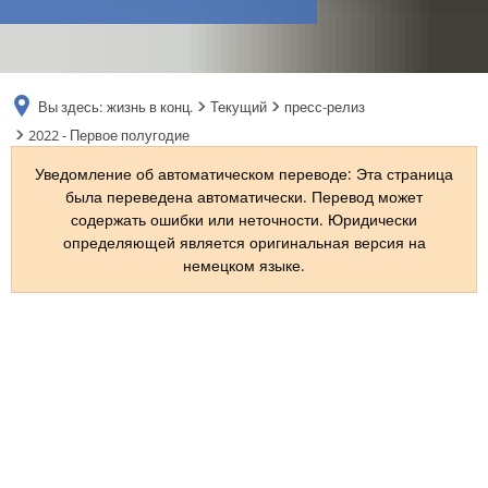
RU
Вы здесь:
жизнь в конц.
Текущий
пресс-релиз
2022 - Первое полугодие
Уведомление об автоматическом переводе: Эта страница
была переведена автоматически. Перевод может
содержать ошибки или неточности. Юридически
определяющей является оригинальная версия на
немецком языке.
2022
-
Первое
полугодие