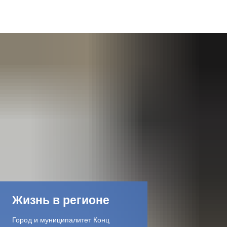
DE
AR
EN
NL
FR
TR
Жизнь в регионе
UK
Город и муниципалитет Конц