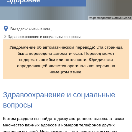
RU
© фотография Бликвинкеля
Вы здесь:
жизнь в конц.
Здравоохранение и социальные вопросы
Уведомление об автоматическом переводе: Эта страница
была переведена автоматически. Перевод может
содержать ошибки или неточности. Юридически
определяющей является оригинальная версия на
немецком языке.
Здравоохранение
Здравоохранение и социальные
и
вопросы
социальные
В этом разделе вы найдете доску экстренного вызова, а также
вопросы
множество важных адресов и номеров телефонов других
экстренных служб. Независимо от того, ищете ли вы врача,