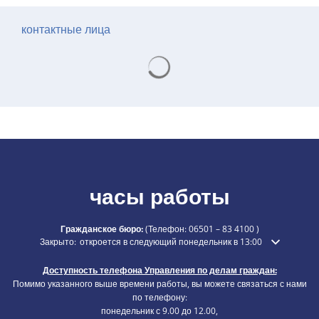
контактные лица
Результаты поиска загружаютс
часы работы
Гражданское бюро:
(Телефон:
06501 – 83 4100
)
Нажмите, чтобы скрыть дополнительное время открытия или закры
Закрыто:
откроется в следующий понедельник в 13:00
Доступность телефона Управления по делам граждан:
Помимо указанного выше времени работы, вы можете связаться с нами
по телефону:
понедельник с 9.00 до 12.00,