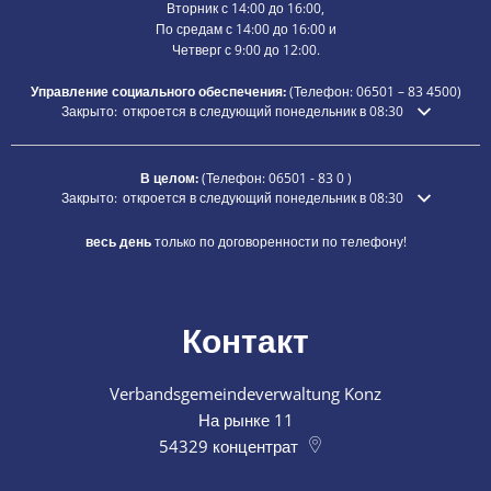
Вторник с 14:00 до 16:00,
По средам с 14:00 до 16:00 и
Четверг с 9:00 до 12:00.
Управление социального обеспечения:
(Телефон:
06501 – 83
4500)
Нажмите, чтобы скрыть дополнительное время открытия или закры
Закрыто:
откроется в следующий понедельник в 08:30
В целом:
(Телефон:
06501 - 83 0
)
Нажмите, чтобы скрыть дополнительное время открытия или закры
Закрыто:
откроется в следующий понедельник в 08:30
весь день
только по договоренности по телефону!
Контакт
Verbandsgemeindeverwaltung Konz
На рынке 11
54329
концентрат