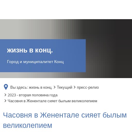
DE
AR
жизнь в конц.
EN
Город и муниципалитет Конц
NL
Вы здесь:
жизнь в конц.
Текущий
пресс-релиз
FR
2023 - вторая половина года
Часовня в Женентале сияет былым великолепием
TR
Часовня в Женентале сияет былым
великолепием
UK