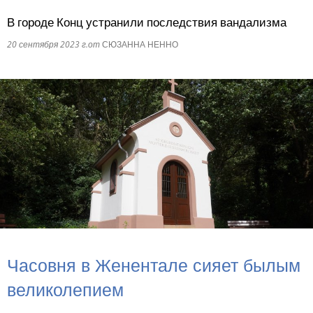
В городе Конц устранили последствия вандализма
RU
20 сентября 2023 г.
от
СЮЗАННА НЕННО
Часовня в Женентале сияет былым
великолепием