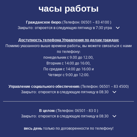
часы работы
Гражданское бюро:
(Телефон:
06501 – 83 4100
)
Нажмите, чтобы скрыть дополнительное время открытия или закр
Закрыто:
откроется в следующую пятницу в 7:30 утра
Доступность телефона Управления по делам граждан:
Помимо указанного выше времени работы, вы можете связаться с нами
по телефону:
понедельник с 9.00 до 12.00,
Вторник с 14:00 до 16:00,
По средам с 14:00 до 16:00 и
Четверг с 9:00 до 12:00.
Управление социального обеспечения:
(Телефон:
06501 – 83
4500)
Нажмите, чтобы скрыть дополнительное время открытия или зак
Закрыто:
откроется в следующую пятницу в 08:30
В целом:
(Телефон:
06501 - 83 0
)
Нажмите, чтобы скрыть дополнительное время открытия или зак
Закрыто:
откроется в следующую пятницу в 08:30
весь день
только по договоренности по телефону!