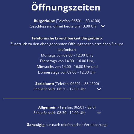
Öffnungszeiten
Bürgerbüro:
(Telefon:
06501 – 83 4100
)
Klicken, um weitere Öffnungs- oder Schließzeiten auszublende
Geschlossen:
öffnet heute um 13:00 Uhr
Telefonische Erreichbarkeit Bürgerbüro:
Zusätzlich zu den oben genannten Öffnungszeiten erreichen Sie uns
telefonisch:
Montags von 09.00 - 12.00 Uhr,
Dienstags von 14.00 - 16.00 Uhr,
Mittwochs von 14.00 - 16.00 Uhr und
Donnerstags von 09.00 - 12.00 Uhr
Sozialamt:
(Telefon:
06501 – 83
4500)
Klicken, um weitere Öffnungs- oder Schließzeiten auszublen
Schließt bald:
08:30
-
12:00
Uhr
Von 08:30 bis 12:00 Uhr
Allgemein:
(Telefon:
06501 - 83 0
)
Klicken, um weitere Öffnungs- oder Schließzeiten auszublen
Schließt bald:
08:30
-
12:00
Uhr
Von 08:30 bis 12:00 Uhr
Ganztägig
nur nach telefonischer Vereinbarung!