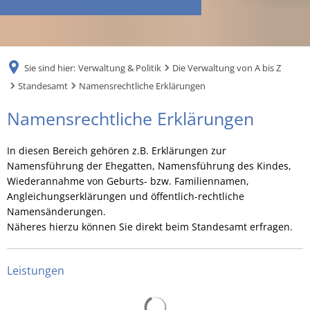
RU
Sie sind hier:
Verwaltung & Politik
Die Verwaltung von A bis Z
Standesamt
Namensrechtliche Erklärungen
Namensrechtliche
Namensrechtliche Erklärungen
Erklärungen
In diesen Bereich gehören z.B. Erklärungen zur
Namensführung der Ehegatten, Namensführung des Kindes,
Wiederannahme von Geburts- bzw. Familiennamen,
Angleichungserklärungen und öffentlich-rechtliche
Namensänderungen.
Näheres hierzu können Sie direkt beim Standesamt erfragen.
Leistungen
Suchergebnisse werden gelad