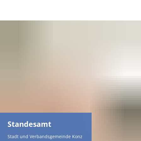
DE
AR
EN
NL
FR
TR
Standesamt
UK
Stadt und Verbandsgemeinde Konz