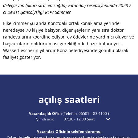
delegasyon (ikinci sıra, en sağda) vatandaş resepsiyonunda 2023 /
c) Devlet Şansölyeliği RLP/ Sämmer
Elke Zimmer şu anda Konz'daki ortak konaklama yerinde
neredeyse 70 kişiye bakıyor, diğer şeylerin yanı sıra doktor
randevularını koordine ediyor, ev ödevlerine yardımcı oluyor ve
başvuruların doldurulması gerektiğinde hazır bulunuyor.
Wasserliescherin yıllardır Konz belediyesinde gönüllü olarak
faaliyet gösteriyor.
açılış saatleri
Vatandaşlık Ofisi:
(Telefon:
06501 – 83 4100
)
Ek açılış veya kapanış saatlerini gizlemek için tıklayın
Şimdi açık:
07:30
-
12:30
Saat
Sabah 7:30'dan öğle
Vatandaş Ofisinin telefon durumu:
Yukarıda belirtilen açılış saatlerine ek olarak bize telefonla ulaşabilirsiniz: