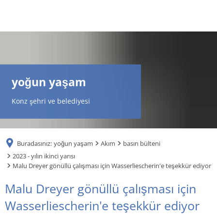
DE
AR
yoğun yaşam
EN
Konz şehri ve belediyesi
NL
Buradasınız:
yoğun yaşam
Akım
basın bülteni
FR
2023 - yılın ikinci yarısı
Malu Dreyer gönüllü çalışması için Wasserliescherin'e teşekkür ediyor
TR
Malu Dreyer gönüllü çalışması için
Wasserliescherin'e teşekkür ediyor
UK