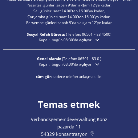
Pazartesi günleri sabah 9'dan akşam 12'ye kadar,
Salı günleri saat 14.00'ten 16.00'ya kadar,
Çarşamba günleri saat 14.00'ten 16.00'ya kadar.
Perşembe günleri sabah 9'dan akşam 12'ye kadar
Sosyal Refah Bürosu:
(Telefon:
06501 – 83
4500)
Ek açılış veya kapanış saatlerini gizlemek için tıklayın
Kapalı:
bugün 08:30'da açılıyor
Genel olarak:
(Telefon:
06501 - 83 0
)
Ek açılış veya kapanış saatlerini gizlemek için tıklayın
Kapalı:
bugün 08:30'da açılıyor
tüm gün
sadece telefon anlaşması ile!
Temas etmek
Verbandsgemeindeverwaltung Konz
pazarda 11
54329
konsantrasyon