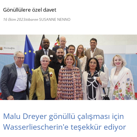
Gönüllülere özel davet
RU
16 Ekim 2023
itibaren
SUSANNE NENNO
Malu Dreyer gönüllü çalışması için
Wasserliescherin'e teşekkür ediyor