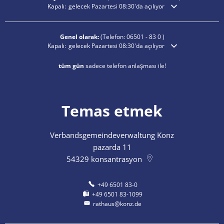
Ek açılış veya kapanış saatlerini gizlemek için tıklayın
Kapalı:
gelecek Pazartesi 08:30'da açılıyor
Genel olarak:
(Telefon:
06501 - 83 0
)
Ek açılış veya kapanış saatlerini gizlemek için tıklayın
Kapalı:
gelecek Pazartesi 08:30'da açılıyor
tüm gün
sadece telefon anlaşması ile!
Temas etmek
Verbandsgemeindeverwaltung Konz
pazarda 11
54329
konsantrasyon
+49 6501 83-0
+49 6501 83-1099
rathaus@konz.de