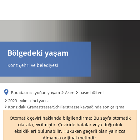
DE
AR
Bölgedeki yaşam
EN
Konz şehri ve belediyesi
NL
Buradasınız:
yoğun yaşam
Akım
basın bülteni
FR
2023 - yılın ikinci yarısı
Konz'daki Granastrasse/Schillerstrasse kavşağında son çalışma
TR
Otomatik çeviri hakkında bilgilendirme: Bu sayfa otomatik
olarak çevrilmiştir. Çeviride hatalar veya doğruluk
eksiklikleri bulunabilir. Hukuken geçerli olan yalnızca
UK
Almanca orijinal metindir.