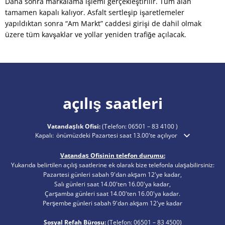
Daha sonra markalama işlemi gerçekleştirilir. Tüm alan
tamamen kapalı kalıyor. Asfalt sertleşip işaretlemeler
yapıldıktan sonra “Am Markt” caddesi girişi de dahil olmak
üzere tüm kavşaklar ve yollar yeniden trafiğe açılacak.
açılış saatleri
Vatandaşlık Ofisi:
(Telefon:
06501 – 83 4100
)
Ek açılış veya kapanış saatlerini gizlemek için tıklayın
Kapalı:
önümüzdeki Pazartesi saat 13.00'te açılıyor
Vatandaş Ofisinin telefon durumu:
Yukarıda belirtilen açılış saatlerine ek olarak bize telefonla ulaşabilirsiniz:
Pazartesi günleri sabah 9'dan akşam 12'ye kadar,
Salı günleri saat 14.00'ten 16.00'ya kadar,
Çarşamba günleri saat 14.00'ten 16.00'ya kadar.
Perşembe günleri sabah 9'dan akşam 12'ye kadar
Sosyal Refah Bürosu:
(Telefon:
06501 – 83
4500)