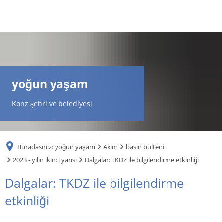
DE
AR
yoğun yaşam
EN
Konz şehri ve belediyesi
NL
Buradasınız:
yoğun yaşam
Akım
basın bülteni
FR
2023 - yılın ikinci yarısı
Dalgalar: TKDZ ile bilgilendirme etkinliği
Dalgalar: TKDZ ile bilgilendirme
TR
etkinliği
UK