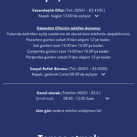
Vatandaşlık Ofisi:
(Tel.:
06501 – 83 4100
)
Ek açılış veya kapanış saatlerini gizlemek için tıklayın
Kapalı:
bugün 13:00'da açılıyor
Vatandaş Ofisinin telefon durumu:
Yukarıda belirtilen açılış saatlerine ek olarak bize telefonla ulaşabilirsiniz:
Pazartesi günleri sabah 9'dan akşam 12'ye kadar,
Salı günleri saat 14.00'ten 16.00'ya kadar,
Çarşamba günleri saat 14.00'ten 16.00'ya kadar.
Perşembe günleri sabah 9'dan akşam 12'ye kadar
Sosyal Refah Bürosu:
(Tel.:
06501 – 83
4500)
Ek açılış veya kapanış saatlerini gizlemek için tıklayın
Kapalı:
gelecek Cuma 08:30'da açılıyor
Genel olarak:
(Telefon:
06501 - 83 0
)
Ek açılış veya kapanış saatlerini gizlemek için tıklayın
Şimdi açık:
08:30
-
12:00
Saat
Sabah 8:30'dan öğle
tüm gün
sadece telefon anlaşması ile!