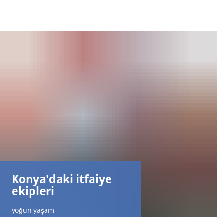
DE
AR
EN
NL
FR
Konya'daki itfaiye
TR
ekipleri
UK
yoğun yaşam