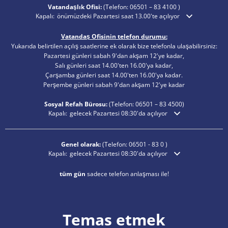
Vatandaşlık Ofisi:
(Telefon:
06501 – 83 4100
)
Ek açılış veya kapanış saatlerini gizlemek için tıklayın
Kapalı:
önümüzdeki Pazartesi saat 13.00'te açılıyor
Vatandaş Ofisinin telefon durumu:
Yukarıda belirtilen açılış saatlerine ek olarak bize telefonla ulaşabilirsiniz:
Pazartesi günleri sabah 9'dan akşam 12'ye kadar,
Salı günleri saat 14.00'ten 16.00'ya kadar,
Çarşamba günleri saat 14.00'ten 16.00'ya kadar.
Perşembe günleri sabah 9'dan akşam 12'ye kadar
Sosyal Refah Bürosu:
(Telefon:
06501 – 83
4500)
Ek açılış veya kapanış saatlerini gizlemek için tıklayın
Kapalı:
gelecek Pazartesi 08:30'da açılıyor
Genel olarak:
(Telefon:
06501 - 83 0
)
Ek açılış veya kapanış saatlerini gizlemek için tıklayın
Kapalı:
gelecek Pazartesi 08:30'da açılıyor
tüm gün
sadece telefon anlaşması ile!
Temas etmek