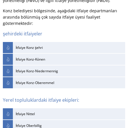
yönetmeliği (FwVO) ve ilgili itfaiye yönetmeliğidir (FwDV).
Konz belediyesi bölgesinde, aşağıdaki itfaiye departmanları
arasında bölünmüş çok sayıda itfaiye üyesi faaliyet
göstermektedir:
şehirdeki itfaiyeler
İtfaiye Konz şehri
İtfaiye Konz-Könen
İtfaiye Konz-Niedermennig
İtfaiye Konz-Oberemmel
Yerel topluluklardaki itfaiye ekipleri:
İtfaiye Nittel
İtfaiye Oberbillig