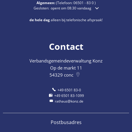
Algemeen:
(Telefoon:
06501 - 83 0
)
Klik om extra openings- of sluitingstijden te verbergen
Gesloten:
opent om 08:30 vandaag
de hele dag
alleen bij telefonische afspraak!
Contact
Verbandsgemeindeverwaltung Konz
Op de markt 11
54329
conc
+49 6501 83-0
+49 6501 83-1099
rathaus@konz.de
Postbusadres