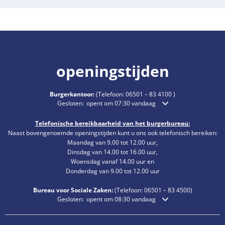
openingstijden
Burgerkantoor:
(Telefoon:
06501 – 83 4100
)
Klik om extra openings- of sluitingstijden te verbergen
Gesloten:
opent om 07:30 vandaag
Telefonische bereikbaarheid van het burgerbureau:
Naast bovengenoemde openingstijden kunt u ons ook telefonisch bereiken:
Maandag van 9.00 tot 12.00 uur,
Dinsdag van 14.00 tot 16.00 uur,
Woensdag vanaf 14.00 uur en
Donderdag van 9.00 tot 12.00 uur
Bureau voor Sociale Zaken:
(Telefoon:
06501 – 83
4500)
Klik om extra openings- of sluitingstijden te verbergen
Gesloten:
opent om 08:30 vandaag