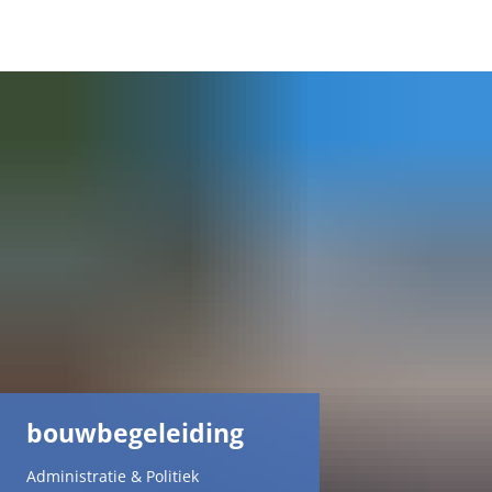
DE
AR
EN
NL
FR
TR
bouwbegeleiding
UK
Administratie & Politiek