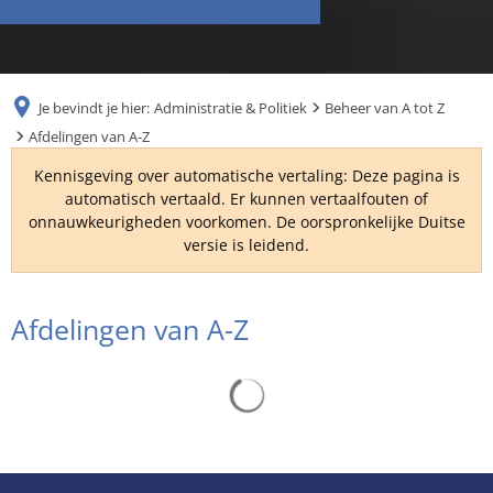
RU
Je bevindt je hier:
Administratie & Politiek
Beheer van A tot Z
Afdelingen van A-Z
Kennisgeving over automatische vertaling: Deze pagina is
automatisch vertaald. Er kunnen vertaalfouten of
onnauwkeurigheden voorkomen. De oorspronkelijke Duitse
versie is leidend.
Afdelingen
Afdelingen van A-Z
van
Zoekresultaten worden gelade
A-
Z