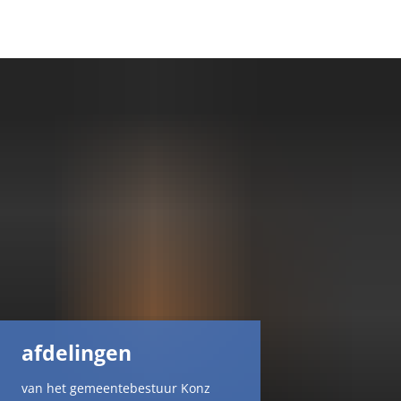
DE
AR
EN
NL
FR
TR
afdelingen
UK
van het gemeentebestuur Konz