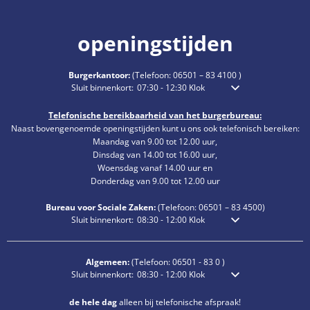
openingstijden
Burgerkantoor:
(Telefoon:
06501 – 83 4100
)
Klik om extra openings- of sluitingstijden te verbergen
Sluit binnenkort:
07:30
-
12:30
Klok
Van 7:30 uur tot 12:30 
Telefonische bereikbaarheid van het burgerbureau:
Naast bovengenoemde openingstijden kunt u ons ook telefonisch bereiken:
Maandag van 9.00 tot 12.00 uur,
Dinsdag van 14.00 tot 16.00 uur,
Woensdag vanaf 14.00 uur en
Donderdag van 9.00 tot 12.00 uur
Bureau voor Sociale Zaken:
(Telefoon:
06501 – 83
4500)
Klik om extra openings- of sluitingstijden te verbergen
Sluit binnenkort:
08:30
-
12:00
Klok
Van 8:30 uur tot 12:00 
Algemeen:
(Telefoon:
06501 - 83 0
)
Klik om extra openings- of sluitingstijden te verbergen
Sluit binnenkort:
08:30
-
12:00
Klok
Van 8:30 uur tot 12:00 
de hele dag
alleen bij telefonische afspraak!