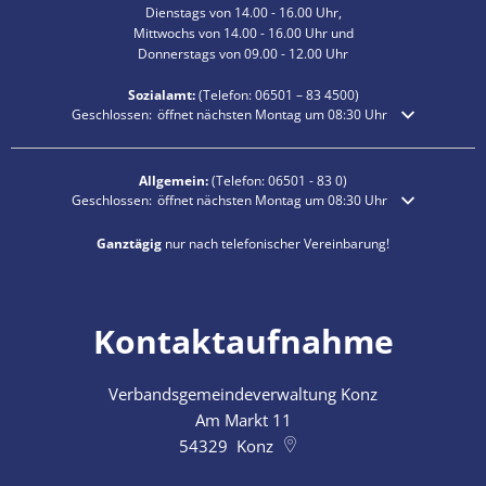
Dienstags von 14.00 - 16.00 Uhr,
Mittwochs von 14.00 - 16.00 Uhr und
Donnerstags von 09.00 - 12.00 Uhr
Sozialamt:
(Telefon:
06501 – 83
4500)
Klicken, um weitere Öffnungs- oder Schließzeiten auszublenden
Geschlossen:
öffnet nächsten Montag um 08:30 Uhr
Allgemein:
(Telefon:
06501 - 83 0
)
Klicken, um weitere Öffnungs- oder Schließzeiten auszublenden
Geschlossen:
öffnet nächsten Montag um 08:30 Uhr
Ganztägig
nur nach telefonischer Vereinbarung!
Kontaktaufnahme
Verbandsgemeindeverwaltung Konz
Am Markt 11
54329
Konz