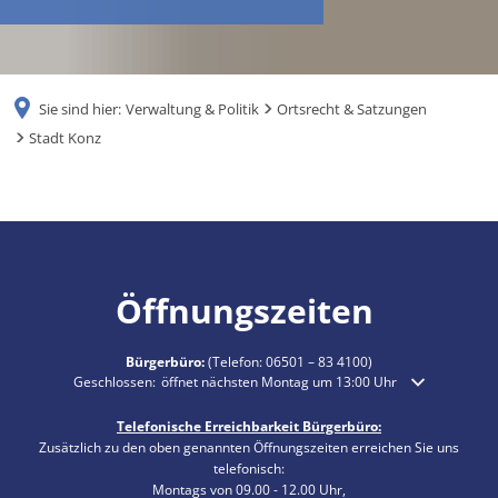
RU
Sie sind hier:
Verwaltung & Politik
Ortsrecht & Satzungen
Stadt Konz
Stadt
Konz
Öffnungszeiten
Bürgerbüro:
(Telefon:
06501 – 83 4100
)
Klicken, um weitere Öffnungs- oder Schließzeiten auszublenden
Geschlossen:
öffnet nächsten Montag um 13:00 Uhr
Telefonische Erreichbarkeit Bürgerbüro:
Zusätzlich zu den oben genannten Öffnungszeiten erreichen Sie uns
telefonisch:
Montags von 09.00 - 12.00 Uhr,