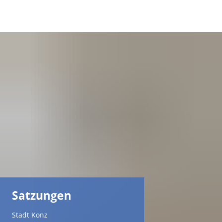
DE
AR
EN
NL
FR
TR
Satzungen
UK
Stadt Konz