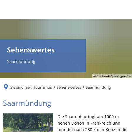
DE
AR
Sehenswertes
EN
Saarmündung
NL
© blickwinkel photographie
Sie sind hier:
Tourismus
Sehenswertes
Saarmündung
FR
Saarmündung
Saarmündung
TR
Die Saar entspringt am 1009 m
hohen Donon in Frankreich und
UK
mündet nach 280 km in Konz in die