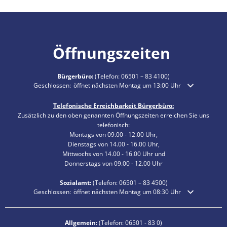
Öffnungszeiten
Bürgerbüro:
(Telefon:
06501 – 83 4100
)
Klicken, um weitere Öffnungs- oder Schließzeiten auszublenden
Geschlossen:
öffnet nächsten Montag um 13:00 Uhr
Telefonische Erreichbarkeit Bürgerbüro:
Zusätzlich zu den oben genannten Öffnungszeiten erreichen Sie uns
telefonisch:
Montags von 09.00 - 12.00 Uhr,
Dienstags von 14.00 - 16.00 Uhr,
Mittwochs von 14.00 - 16.00 Uhr und
Donnerstags von 09.00 - 12.00 Uhr
Sozialamt:
(Telefon:
06501 – 83
4500)
Klicken, um weitere Öffnungs- oder Schließzeiten auszublenden
Geschlossen:
öffnet nächsten Montag um 08:30 Uhr
Allgemein:
(Telefon:
06501 - 83 0
)