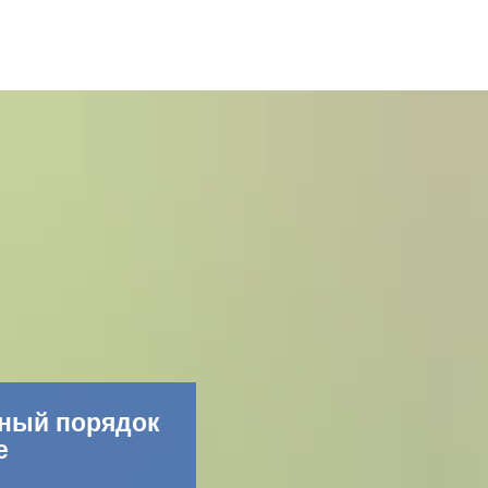
Фейсбук
ный порядок
е