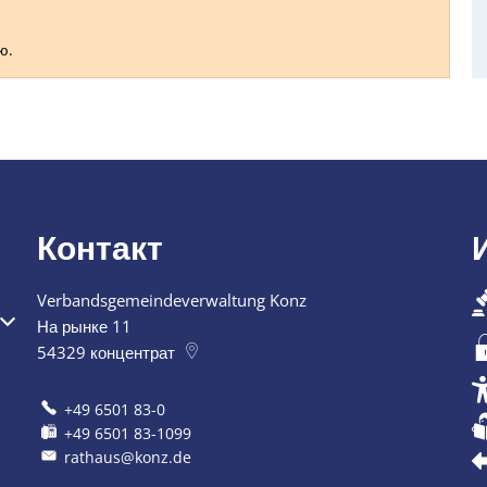
ю.
Контакт
Verbandsgemeindeverwaltung Konz
я или закрытия
На рынке 11
54329
концентрат
+49 6501 83-0
+49 6501 83-1099
rathaus@konz.de