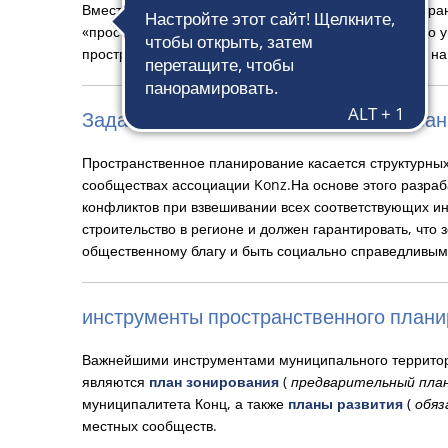
планирование
Вместо традиционного и статичного термина «простра
«пространственное планирование», которое, помимо у
пространственное планирование, ориентированное на
Задачи пространственного планирова
Пространственное планирование касается структурных
сообществах ассоциации Konz.На основе этого разра
конфликтов при взвешивании всех соответствующих инт
строительство в регионе и должен гарантировать, что 
общественному благу и быть социально справедливым
инструменты пространственного план
Важнейшими инструментами муниципального территор
являются
план зонирования
(
предварительный план
муниципалитета Конц, а также
планы развития
(
обяз
местных сообществ.