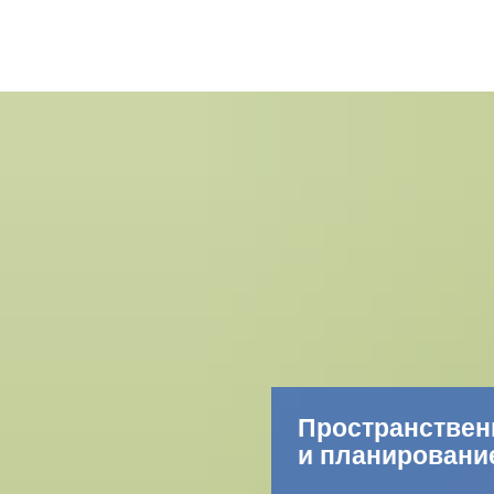
Пространствен
и планировани