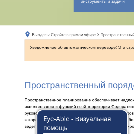
инструменты и задачи
Вы здесь:
Стройте в прямом эфире
Пространственный
Уведомление об автоматическом переводе: Эта ст
Пространственный
порядок
Пространственное планирование обеспечивает надло
использования и функций всей территории Федератив
и
руководящим принципом пространственного планирова
пространственное
которое увязывает социальные и экономические требо
ведет к постоянному, крупномасштабному, сбалансир