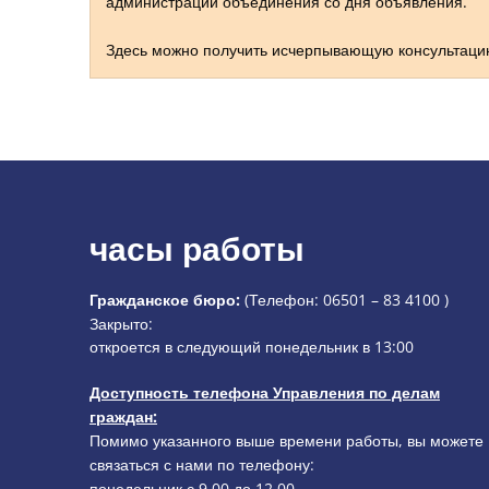
администрации объединения со дня объявления.
Здесь можно получить исчерпывающую консультаци
часы работы
Гражданское бюро:
(Телефон:
06501 – 83 4100
)
Нажмите, чтобы скрыть дополнительное время открыти
Закрыто:
откроется в следующий понедельник в 13:00
Доступность телефона Управления по делам
граждан:
Помимо указанного выше времени работы, вы можете
связаться с нами по телефону:
понедельник с 9.00 до 12.00,