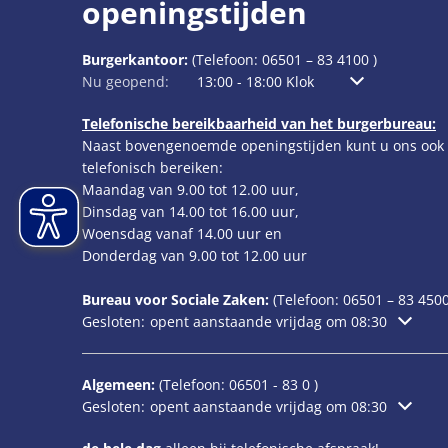
openingstijden
Burgerkantoor:
(Telefoon:
06501 – 83 4100
)
Klik om extra openings- of sluitingstijden te verbergen
Nu geopend:
13:00
-
18:00
Klok
Van 13.00 tot 18
Telefonische bereikbaarheid van het burgerbureau:
Naast bovengenoemde openingstijden kunt u ons ook
telefonisch bereiken:
Maandag van 9.00 tot 12.00 uur,
Dinsdag van 14.00 tot 16.00 uur,
Woensdag vanaf 14.00 uur en
Donderdag van 9.00 tot 12.00 uur
Bureau voor Sociale Zaken:
(Telefoon:
06501 – 83
4500
Klik om extra openings- of sluitingstijden te verbergen
Gesloten:
opent aanstaande vrijdag om 08:30
Algemeen:
(Telefoon:
06501 - 83 0
)
Klik om extra openings- of sluitingstijden te verbergen
Gesloten:
opent aanstaande vrijdag om 08:30