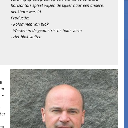
horizontale spleet wijzen de kijker naar een andere,
denkbare wereld.
Productie:
- Kolommen van blok
- Werken in de geometrische holle vorm
- Het blok sluiten
lt
en.
 –
ts
der
p
 en