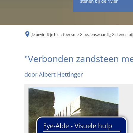
stenen bij de rivier
Je bevindt je hier:
toerisme
bezienswaardig
stenen bij
"Verbonden
"Verbonden zandsteen me
zandsteen
door Albert Hettinger
met
holle
vorm"
door