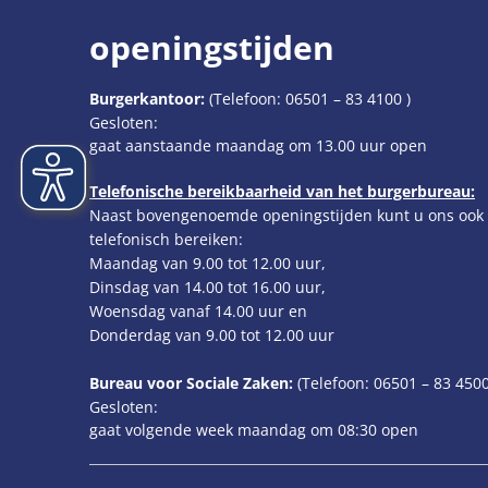
openingstijden
Burgerkantoor:
(Telefoon:
06501 – 83 4100
)
Klik om extra openings- of sluitingstijden te verbergen
Gesloten:
gaat aanstaande maandag om 13.00 uur open
Telefonische bereikbaarheid van het burgerbureau:
Naast bovengenoemde openingstijden kunt u ons ook
telefonisch bereiken:
Maandag van 9.00 tot 12.00 uur,
Dinsdag van 14.00 tot 16.00 uur,
Woensdag vanaf 14.00 uur en
Donderdag van 9.00 tot 12.00 uur
Bureau voor Sociale Zaken:
(Telefoon:
06501 – 83
4500
Klik om extra openings- of sluitingstijden te verbergen
Gesloten:
gaat volgende week maandag om 08:30 open