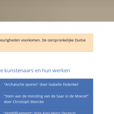
RU
wkeurigheden voorkomen. De oorspronkelijke Duitse
e kunstenaars en hun werken
"Archaïsche sporen" door Isabelle Federkeil
"Stein aan de monding van de Saar in de Moezel"
door Christoph Mancke
"Hoofdfragment" door Karl-Heinz Deutsch