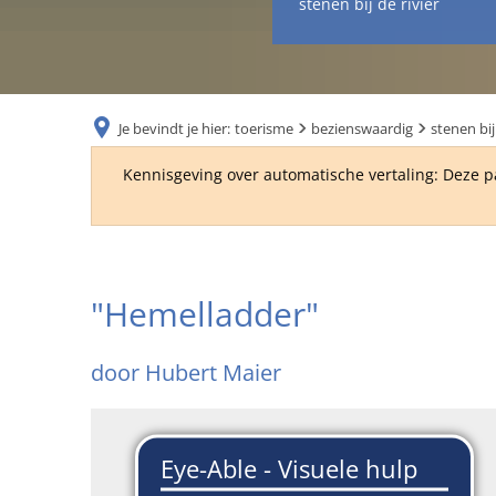
stenen bij de rivier
Je bevindt je hier:
toerisme
bezienswaardig
stenen bij
Kennisgeving over automatische vertaling: Deze p
"Hemelsladder"
"Hemelladder"
door
door Hubert Maier
Hubert
Maier