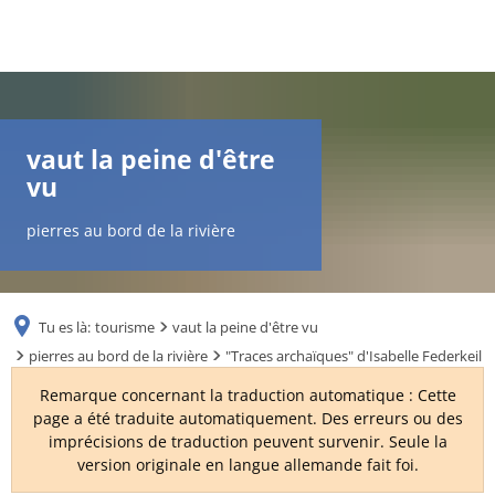
DE
AR
vaut la peine d'être
vu
EN
pierres au bord de la rivière
NL
Tu es là:
tourisme
vaut la peine d'être vu
FR
pierres au bord de la rivière
"Traces archaïques" d'Isabelle Federkeil
Remarque concernant la traduction automatique : Cette
TR
page a été traduite automatiquement. Des erreurs ou des
imprécisions de traduction peuvent survenir. Seule la
version originale en langue allemande fait foi.
UK