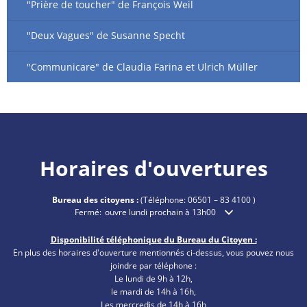
"Prière de toucher" de François Weil
"Deux Vagues" de Susanne Specht
"Communicare" de Claudia Farina et Ulrich Müller
Horaires d'ouvertures
Bureau des citoyens :
(Téléphone:
06501 – 83 4100
)
Cliquez pour masquer les heures d'ouverture ou de fermetu
Fermé:
ouvre lundi prochain à 13h00
Disponibilité téléphonique du Bureau du Citoyen :
En plus des horaires d'ouverture mentionnés ci-dessus, vous pouvez nous
joindre par téléphone :
Le lundi de 9h à 12h,
le mardi de 14h à 16h,
Les mercredis de 14h à 16h