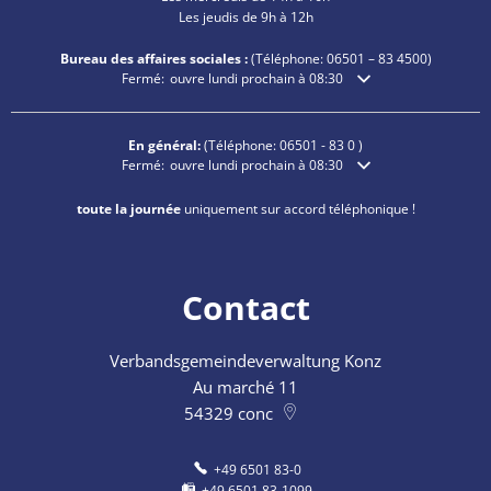
Les jeudis de 9h à 12h
Bureau des affaires sociales :
(Téléphone:
06501 – 83
4500)
Cliquez pour masquer les heures d'ouverture ou de fermetu
Fermé:
ouvre lundi prochain à 08:30
En général:
(Téléphone:
06501 - 83 0
)
Cliquez pour masquer les heures d'ouverture ou de fermetu
Fermé:
ouvre lundi prochain à 08:30
toute la journée
uniquement sur accord téléphonique !
Contact
Verbandsgemeindeverwaltung Konz
Au marché 11
54329
conc
+49 6501 83-0
+49 6501 83-1099