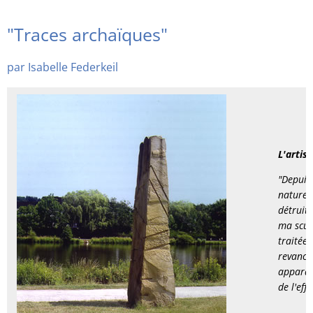
RU
"Traces
"Traces archaïques"
archaïques"
par Isabelle Federkeil
d'Isabelle
Federkeil
L'artis
"Depuis 
nature, 
détruit.
ma scul
traitée,
revanch
apparai
de l'ef