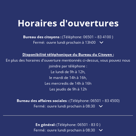
Horaires d'ouvertures
Bureau des citoyens :
(Téléphone:
06501 – 83 4100
)
Cliquez pour masquer les heures d'ouverture ou de fermetu
Fermé:
ouvre lundi prochain à 13h00
Disponibilité téléphonique du Bureau du Citoyen :
En plus des horaires d'ouverture mentionnés ci-dessus, vous pouvez nous
joindre par téléphone :
Le lundi de 9h à 12h,
le mardi de 14h à 16h,
Les mercredis de 14h à 16h
Les jeudis de 9h à 12h
Bureau des affaires sociales :
(Téléphone:
06501 – 83
4500)
Cliquez pour masquer les heures d'ouverture ou de fermetu
Fermé:
ouvre lundi prochain à 08:30
En général:
(Téléphone:
06501 - 83 0
)
Cliquez pour masquer les heures d'ouverture ou de fermetu
Fermé:
ouvre lundi prochain à 08:30