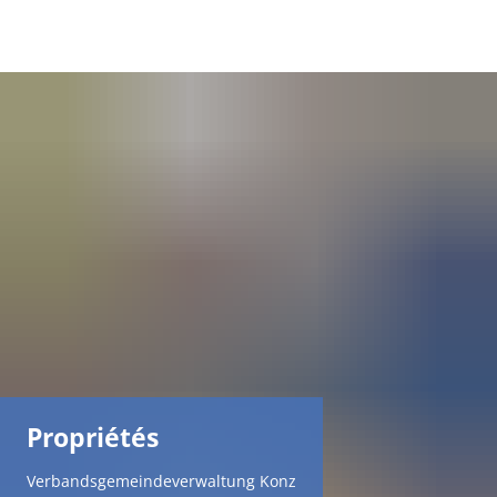
DE
AR
EN
NL
FR
TR
Propriétés
UK
Verbandsgemeindeverwaltung Konz