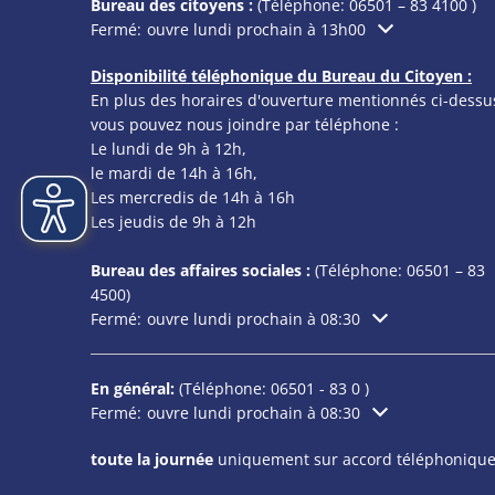
Bureau des citoyens :
(Téléphone:
06501 – 83 4100
)
Cliquez pour masquer les heures d'ouverture ou de f
Fermé:
ouvre lundi prochain à 13h00
Disponibilité téléphonique du Bureau du Citoyen :
En plus des horaires d'ouverture mentionnés ci-dessu
vous pouvez nous joindre par téléphone :
Le lundi de 9h à 12h,
le mardi de 14h à 16h,
Les mercredis de 14h à 16h
Les jeudis de 9h à 12h
Bureau des affaires sociales :
(Téléphone:
06501 – 83
4500)
Cliquez pour masquer les heures d'ouverture ou de f
Fermé:
ouvre lundi prochain à 08:30
En général:
(Téléphone:
06501 - 83 0
)
Cliquez pour masquer les heures d'ouverture ou de f
Fermé:
ouvre lundi prochain à 08:30
toute la journée
uniquement sur accord téléphonique