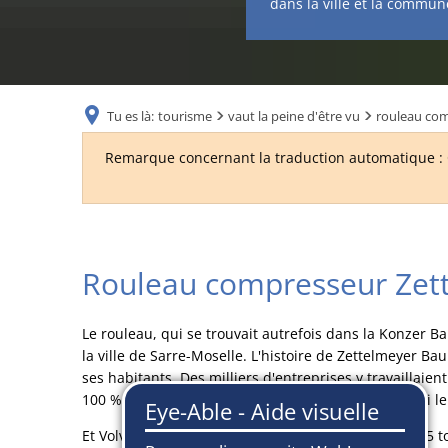
dans la ville et la commun
Tu es là:
tourisme
vaut la peine d'être vu
rouleau co
Remarque concernant la traduction automatique : C
rouleau
Rouleau compresseur Zet
compresseur
Le rouleau, qui se trouvait autrefois dans la Konzer B
la ville de Sarre-Moselle. L'histoire de Zettelmeyer Ba
ses habitants. Des milliers d'entreprises y travaillaie
100 % dans les années 1990, est encore aujourd'hui le
Et Volvo a également veillé à ce que le rouleau de 15 t