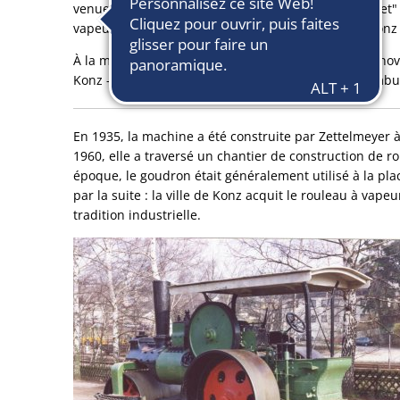
venues à la rescousse. Le travail principal "sur l'objet
vapeur reflète l'histoire industrielle de la ville de Konz
À la mi-mai 2021, le rouleau à vapeur historique rénov
Konz - au meuble Martin Kreisel (au coin Am Luxemb
En 1935, la machine a été construite par Zettelmeyer 
1960, elle a traversé un chantier de construction de ro
époque, le goudron était généralement utilisé à la plac
par la suite : la ville de Konz acquit le rouleau à vape
tradition industrielle.