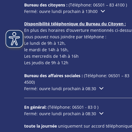
Bureau des citoyens :
(Téléphone:
06501 – 83 4100
)
Cliquez pour masquer les heures d'ouverture ou de f
Fermé:
ouvre lundi prochain à 13h00
Disponibilité téléphonique du Bureau du Citoyen :
En plus des horaires d'ouverture mentionnés ci-dessu
vous pouvez nous joindre par téléphone :
Le lundi de 9h à 12h,
le mardi de 14h à 16h,
Les mercredis de 14h à 16h
Les jeudis de 9h à 12h
Bureau des affaires sociales :
(Téléphone:
06501 – 83
4500)
Cliquez pour masquer les heures d'ouverture ou de f
Fermé:
ouvre lundi prochain à 08:30
En général:
(Téléphone:
06501 - 83 0
)
Cliquez pour masquer les heures d'ouverture ou de f
Fermé:
ouvre lundi prochain à 08:30
toute la journée
uniquement sur accord téléphonique