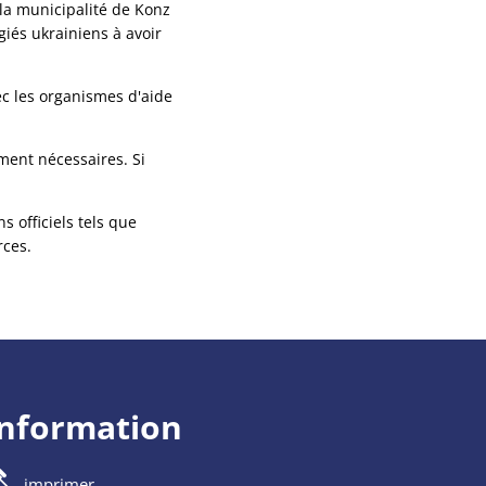
 la municipalité de Konz
giés ukrainiens à avoir
vec les organismes d'aide
ment nécessaires. Si
 officiels tels que
rces.
information
imprimer