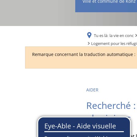
Ville et commune de Konz
Tu es là:
la vie en conc
Logement pour les réfugi
Remarque concernant la traduction automatique : C
AIDER
Recherché :
ukrainiens
L'arrondissement et 