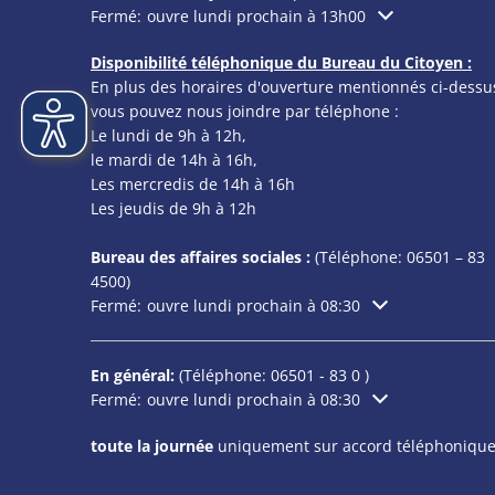
Cliquez pour masquer les heures d'ouverture ou de f
Fermé:
ouvre lundi prochain à 13h00
Disponibilité téléphonique du Bureau du Citoyen :
En plus des horaires d'ouverture mentionnés ci-dessu
vous pouvez nous joindre par téléphone :
Le lundi de 9h à 12h,
le mardi de 14h à 16h,
Les mercredis de 14h à 16h
Les jeudis de 9h à 12h
Bureau des affaires sociales :
(Téléphone:
06501 – 83
4500)
Cliquez pour masquer les heures d'ouverture ou de f
Fermé:
ouvre lundi prochain à 08:30
En général:
(Téléphone:
06501 - 83 0
)
Cliquez pour masquer les heures d'ouverture ou de f
Fermé:
ouvre lundi prochain à 08:30
toute la journée
uniquement sur accord téléphonique