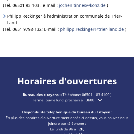
(Tél. 06501 83-103 ; e-mail :
jochen.tinnes@konz.de
)
Philipp Reckinger à l'administration communale de Trier-
Land
(Tél. 0651 9798-132; E-mail :
philipp.reckinger@trier-land.de
)
Horaires d'ouvertures
Bureau des citoyens :
(Téléphone:
06501 – 83 4100
)
Cliquez pour masquer les heures d'ouverture ou de fermetu
Fermé:
ouvre lundi prochain à 13h00
Disponibilité téléphonique du Bureau du Citoyen :
En plus des horaires d'ouverture mentionnés ci-dessus, vous pouvez nous
joindre par téléphone :
Le lundi de 9h à 12h,