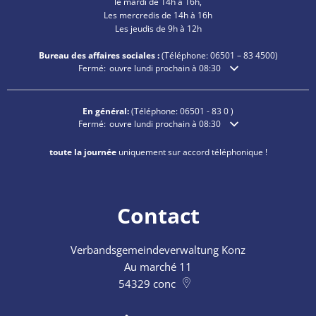
le mardi de 14h à 16h,
Les mercredis de 14h à 16h
Les jeudis de 9h à 12h
Bureau des affaires sociales :
(Téléphone:
06501 – 83
4500)
Cliquez pour masquer les heures d'ouverture ou de fermetu
Fermé:
ouvre lundi prochain à 08:30
En général:
(Téléphone:
06501 - 83 0
)
Cliquez pour masquer les heures d'ouverture ou de fermetu
Fermé:
ouvre lundi prochain à 08:30
toute la journée
uniquement sur accord téléphonique !
Contact
Verbandsgemeindeverwaltung Konz
Au marché 11
54329
conc