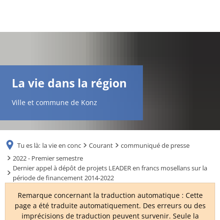
DE
AR
La vie dans la région
EN
Ville et commune de Konz
NL
Tu es là:
la vie en conc
Courant
communiqué de presse
FR
2022 - Premier semestre
Dernier appel à dépôt de projets LEADER en francs mosellans sur la
période de financement 2014-2022
TR
Remarque concernant la traduction automatique : Cette
page a été traduite automatiquement. Des erreurs ou des
UK
imprécisions de traduction peuvent survenir. Seule la