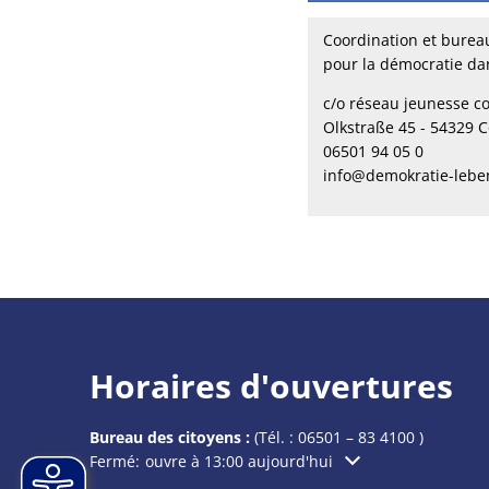
Coordination et bureau
pour la démocratie da
c/o réseau jeunesse c
Olkstraße 45 - 54329 
06501 94 05 0
info@demokratie-lebe
Horaires d'ouvertures
Bureau des citoyens :
(Tél. :
06501 – 83 4100
)
Cliquez pour masquer les heures d'ouverture ou de f
Fermé:
ouvre à 13:00 aujourd'hui