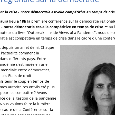
ant la crise - notre démocratie est-elle compétitive en temps de cris
aura lieu à 18h
la première conférence sur la démocratie régionale
ise - notre démocratie est-elle compétitive en temps de crise ?"
au l
o-auteur du livre "Outbreak - Inside Views of a Pandemic", nous dis
ratie est compétitive en temps de crise dans le cadre d'une confér
s depuis un an et demi. Chaque
l'actualité comment la
ans différents pays. Entre-
 pandémie s'est muée en une
 mondiale entre démocraties,
. Les États de droit
ls tenir le coup en temps de
mes autoritaires ont-ils été plus
s pour les combattre ? Avons-
nce de la gestion de la pandémie
 Nous voulons faire la lumière
e cadre de la Conférence sur la