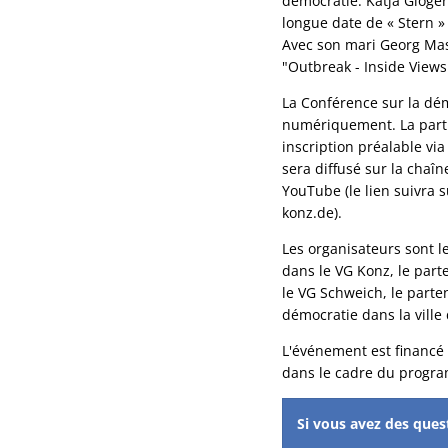
démocratie. Katja Gloge
longue date de « Stern »
Avec son mari Georg Masco
"Outbreak - Inside Views
La Conférence sur la dé
numériquement. La parti
inscription préalable vi
sera diffusé sur la chaîn
YouTube (le lien suivra
konz.de).
Les organisateurs sont l
dans le VG Konz, le part
le VG Schweich, le parte
démocratie dans la ville
L'événement est financé 
dans le cadre du program
Si vous avez des quest