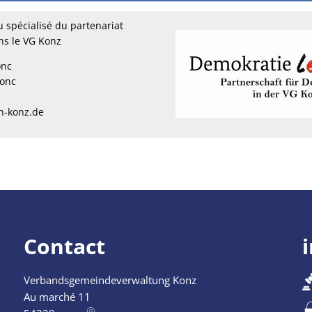
 spécialisé du partenariat
ns le VG Konz
onc
Conc
n-konz.de
Contact
Verbandsgemeindeverwaltung Konz
ermeture supplémentaires
Au marché 11