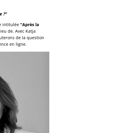
e ?"
 intitulée
"Après la
ieu de. Avec Katja
cuterons de la question
ence en ligne.