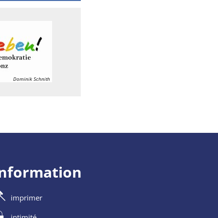
Dominik Schnith
information
imprimer
intimité