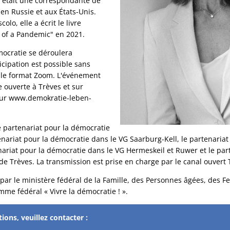
r était une correspondante de
 en Russie et aux États-Unis.
lo, elle a écrit le livre
 of a Pandemic" en 2021.
mocratie se déroulera
cipation est possible sans
a le format Zoom. L'événement
e ouverte à Trèves et sur
 sur www.demokratie-leben-
e partenariat pour la démocratie
enariat pour la démocratie dans le VG Saarburg-Kell, le partenaria
nariat pour la démocratie dans le VG Hermeskeil et Ruwer et le par
 de Trèves. La transmission est prise en charge par le canal ouvert 
par le ministère fédéral de la Famille, des Personnes âgées, des 
me fédéral « Vivre la démocratie ! ».
ions, veuillez contacter :