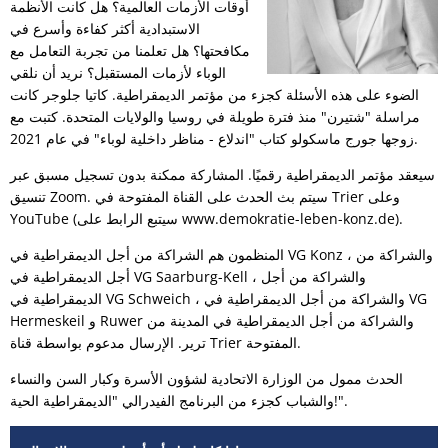
أوقات الأزمات العالمية؟ هل كانت الأنظمة
الاستبدادية أكثر كفاءة وأسرع في
مكافحتها؟ هل تعلمنا من تجربة التعامل مع
الوباء لأزمات المستقبل؟ نريد أن نلقي
الضوء على هذه الأسئلة كجزء من مؤتمر الديمقراطية. كاتيا جلوجر كانت
مراسلة "شتيرن" منذ فترة طويلة في روسيا والولايات المتحدة. كتبت مع
زوجها جورج ماسكولو كتاب "اندلاع - مناظر داخلية لوباء" في عام 2021.
سيعقد مؤتمر الديمقراطية رقميًا. المشاركة ممكنة بدون تسجيل مسبق عبر
تنسيق Zoom. سيتم بث الحدث على القناة المفتوحة في Trier وعلى
YouTube (سيتبع الرابط على www.demokratie-leben-konz.de).
المنظمون هم الشراكة من أجل الديمقراطية في VG Konz ، والشراكة من
أجل الديمقراطية في VG Saarburg-Kell ، والشراكة من أجل
الديمقراطية في VG Schweich ، والشراكة من أجل الديمقراطية في VG
Hermeskeil و Ruwer والشراكة من أجل الديمقراطية في المدينة من
ترير. الإرسال مدعوم بواسطة قناة Trier المفتوحة.
الحدث ممول من الوزارة الاتحادية لشؤون الأسرة وكبار السن والنساء
والشباب كجزء من البرنامج الفيدرالي "الديمقراطية الحية!".