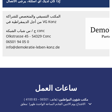
إذا كان لديك أي أسئلة، يرجى الاتصال:
المكتب التنسيقي والمتخصص للشراكة
من أجل الديمقراطية في VG Konz
ج / س شباب الشبكة conc
Olkstrasse 45 - 54329 Conc
06501 94 05 0
info@demokratie-leben-konz.de
ساعات العمل
مكتب شؤون المواطنين:
(هاتف:
06501 – 83 4100
)
الافتتاح يوم الاثنين القادم الساعة الواحدة ظهرا
مغلق:
انقر لإخفاء أوقات الفتح أو الإغلاق الإضافية