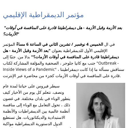
مؤتمر الديمقراطية الإقليمي
"بعد الأزمة وقبل الأزمة - هل ديمقراطيتنا قادرة على المنافسة في أوقات
الأزمات؟"
في ال
الخميس 4 نوفمبر / تشرين الثاني في الساعة 6 مساءً
المؤتمر
الإقليمي الأول للديمقراطية بعنوان
"بعد الأزمة وقبل الأزمة - هل
ديمقراطيتنا قادرة على المنافسة في أوقات الأزمات؟"
بدلا من. جنبًا إلى
جنب مع كاتيا جلوجر ، الصحفية والمؤلفة المشاركة لكتاب "Outbreak -
Inside Views of a Pandemic" ، سنناقش مسألة ما إذا كانت ديمقراطيتنا
قادرة على المنافسة في أوقات الأزمات كجزء من محاضرة عبر الإنترنت.
سيطر فيروس على حياتنا لمدة عام
ونصف. نتعلم كل يوم من الأخبار كيف
يتطور الوباء في بلدان مختلفة. في غضون
ذلك ، تحول التعامل مع الوباء إلى منافسة
أنظمة عالمية بين الديمقراطيات والأنظمة
الاستبدادية والديكتاتوريات. هل تستطيع
الدول الدستورية الديمقراطية مواكبة