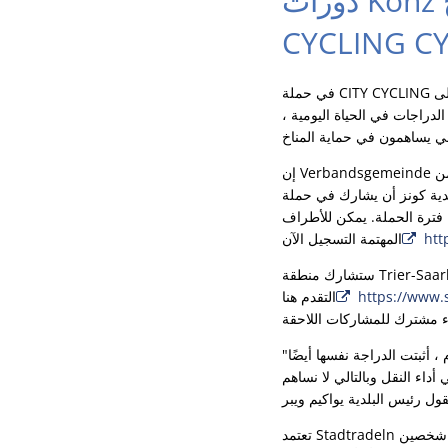
دورات Konz لمناخ جيد! - تدعم بلدية كونز حملة تحالف المناخ
CYCLING C
في حملة CITY CYCLING التابعة لتحالف المناخ ، يدفع المواطنون في جميع أنحاء ألمانيا إلى مزيد من الحماية للمناخ. بالإضافة إلى
دراجات في الحياة اليومية ،
CITY  التابعة لتحالف المناخ. الهدف هو جمع أكبر عدد
 فترة الحملة. يمكن للأطراف
htt
المهتمة التسجيل الآن
ستشارك منطقة Trier-Saarburg أيضًا في حملة ركوب الدراجات في المدينة من 4 إلى 24 سبتمبر 2022. يمكن أيضًا للأطراف المهتمة
https://www.s
التقدم هنا
"منذ سنوات ، كان ركوب الدراجات مخصصًا بشكل أساسي للأطفال والرياضيين في مجال الترفيه. اليوم ، أثبتت الدراجة نفسها أيضًا
داء النقل وبالتالي لا نساهم
تعتمد Stadtradeln على العمل المشترك عند المشاركة. لذلك ، تتم المشاركة في فرق. يمكن أن يتكون الفريق بالفعل من شخصين