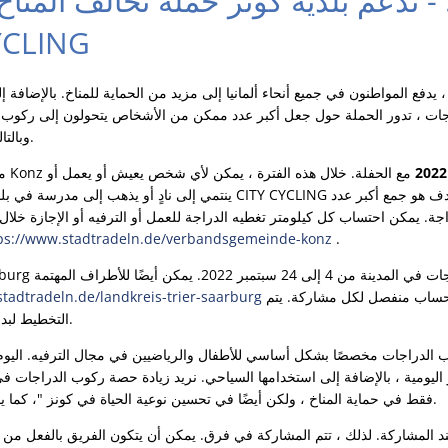
YCLING
جات ، تدور الحملة حول جعل أكبر عدد ممكن من الأشخاص يتحولون إلى ركوب ال
وبالتالي يساهمون في حماية المناخ.
مع الحفلة. خلال هذه الفترة ، يمكن لأي شخص يعيش أو يعمل أو
ينتمي إلى نادٍ أو يذهب إلى مدرسة في بلدية كونز أن يشارك في حملة CYCLING
ة. يمكن احتساب كل كيلومتر تغطيه الدراجة للعمل أو الترفيه أو الإجازة خلال
ps://www.stadtradeln.de/verbandsgemeinde-konz
.
تسجيل الدخول. مطلوب حساب منفصل لكل مشاركة. يتم
tadtradeln.de/landkreis-trier-saarburg
التخطيط لبدء مشترك للمشاركات اللاحقة.
ليومية ، بالإضافة إلى استخدامها السياحي. نريد زيادة حصة ركوب الدراجات في أ
فقط في حماية المناخ ، ولكن أيضًا في تحسين نوعية الحياة في كونز "، كما يقول رئيس البلدية يواكيم ويبر.