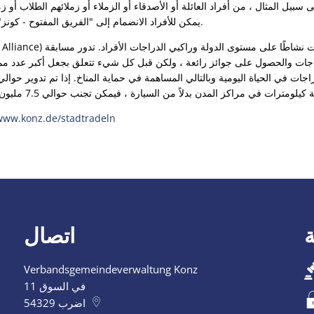
 سبيل المثال ، من أفراد العائلة أو الأصدقاء أو الزملاء أو زملائهم الطلاب أو زم
يمكن للأفراد الانضمام إلى "الفريق المفتوح - كونز" وجمع الكيلومترات هناك معًا.
ww.konz.de/stadtradeln
اتصال
Verbandsgemeindeverwaltung Konz
في السوق 11
اضرب
54329