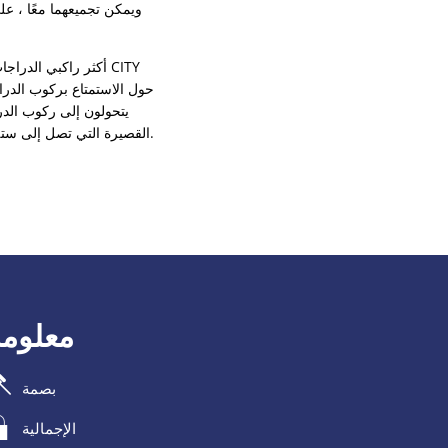
ويمكن تجميعهما معًا ، على
القصيرة التي تصل إلى ستة كيلومترات في مراكز المدن بدلاً من السيارة ، فيمكن تجنب حوالي 7.5 مليون طن من ثاني أكسيد الكربون.
معلومة
بصمة
الإجمالية