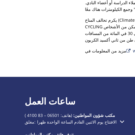
لاء الدراسة أو أعضاء النادي.
يكرم تحالف المناخ (Climate Alliance) أكثر راكبي الدراجات نشاطًا على مستوى الدولة وراكبي الدراجات الأفراد. تدور مسابقة CITY
CYCLING حول الاستمتاع بركوب الدراجات والحصول على جوائز رائعة ، ولكن قبل كل شيء تتعلق بجعل أكبر عدد ممكن من الأشخاص
يتحولون إلى ركوب الدراجات في الحياة اليومية وبالتالي المساهمة في حماية المناخ. إذا تم تدوير حوالي 30 في المائة من المسافات
w
مزيد من المعلومات في
ساعات العمل
مكتب شؤون المواطنين:
(هاتف:
06501 – 83 4100
)
الافتتاح يوم الاثنين القادم الساعة الواحدة ظهرا
مغلق:
انقر لإخفاء أوقات الفتح أو الإغلاق الإضافية
توفر هاتف مكتب المواطنين: