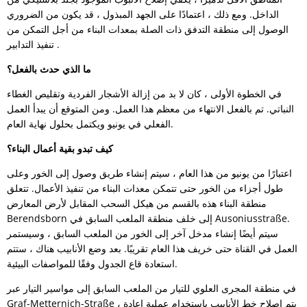
الداخل. ومع ذلك ، اعتمادًا على الجهد المبذول ، قد يكون من الضروري
الوصول إلى منطقة التدفق ذات الصلة بمعدات البناء من أجل التمكن من
تنفيذ التدابير .
ما الذي حدث بالفعل؟
في الخطوة الأولى ، كان لا بد من إزالة الأشجار الفردية وتقليص الغطاء
النباتي. تم بالفعل الانتهاء من معظم هذا العمل. ومن المتوقع أن يبدأ العمل
الفعلي في يونيو ويكتمل بحلول نهاية العام.
كيف تبدو بقية أعمال البناء؟
اعتبارًا من يونيو من هذا العام ، سيتم إنشاء طريق وصول إلى الخور وعلى
طول أجزاء من الخور حتى تتمكن معدات البناء من تنفيذ الأعمال. تتعلق
منطقة البناء هذه بالقسم من هيكل السحب المقابل لأرض المعارض
Berendsborn إلى خلف منطقة الملعب السابق في Ausoniusstraße.
سيتم أيضًا إنشاء مدخل آخر إلى الخور من الملعب السابق ، وسيستمر
العمل في القناة حتى خريف هذا العام تقريبًا. بعد وضع الأنابيب هناك ، ستتم
استعادة قاع الجدول وفقًا للمواصفات البيئية.
في منطقة المجرى العلوي للتيار من الملعب السابق إلى مواسير التيار عبر
Graf-Metternich-Straße ، يتم إصلاح خط الأنابيب باستخدام عملية إعادة