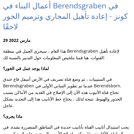
أعمال البناء في Berendsgraben في
كونز - إعادة تأهيل المجاري وترميم الخور
لاحقًا
29 مارس 2022
هذا العام ، سيجري العمل في منطقة Berendsgraben لإعادة تأهيل
القنوات. هنا قمنا بتلخيص المعلومات حول التدبير بالنسبة لك:
لماذا يوجد عمل في الخور؟
في الستينيات ، تم وضع قناة تصريف في الأرض أسفل قاع خندق
Berendsgraben عندما تم تطوير المباني الأولى في Berendsborn.
تحتاج قناة الأنبوب هذه الآن إلى الإصلاح في العديد من الأماكن بسبب
الجذور والهبوط. نتيجة لذلك ، يحتاج خط الأنابيب هذا إلى التجديد بشكل
عاجل.
ماذا يجرى؟
يجب استبدال أنابيب القناة بأنابيب جديدة في المناطق المتضررة بشدة. في
المناطق الأقل تدميرًا ، يكفي إصلاح الأنبوب الموجود بجلد بلاستيكي من