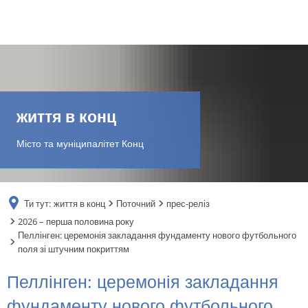
DE
AR
життя в конц
EN
Місто та муніципалітет Конц
NL
Ти тут:
життя в конц
Поточний
прес-реліз
FR
2026 – перша половина року
Пеллінген: церемонія закладання фундаменту нового футбольного
поля зі штучним покриттям
TR
Пеллінген: церемонія закладання
UK
фундаменту нового футбольного