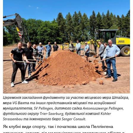
Церемонія закладання фундаменту за участю місцевого мера Штайєра,
мера VG Вахта та інших представників місцевої та асоційованої
муніципалітетів, SV Pellingen, дитячого садка Antoniuszwerge Pellingen,
футбольного округу Trier-Saarburg, будівельної компанії Köhler
Strassenbau та інженерного бюро Senger Consult.
Як клубні види спорту, так і початкова школа Пеллінгена
отримають користь від модернізованого спортивного об'єкта в