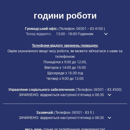
години роботи
Громадський офіс:
(Телефон:
06501 – 83 4100
)
Натисніть, щоб приховати додатковий час відкриття або закритт
Тепер відкрито:
13:00
-
18:00
Годинник
З 13:00 до 18:00
Телефони відділу звернень громадян:
Окрім зазначеного вище часу роботи, ви можете зв’язатися з нами за
телефоном:
Понеділок з 9:00 до 12:00,
Вівторок з 14:00 до 16:00
Щосереди з 16.00 год
Четвер з 9:00 до 12:00
Управління соціального забезпечення:
(Телефон:
06501 – 83
4500)
Натисніть, щоб приховати додатковий час відкриття або закриття
ЗАЧИНЕНО:
відкриється наступної п'ятниці о 08:30
Зазвичай:
(Телефон:
06501 - 83 0
)
Натисніть, щоб приховати додатковий час відкриття або закриття
ЗАЧИНЕНО:
відкриється наступної п'ятниці о 08:30
весь день
тільки за телефонною домовленістю!