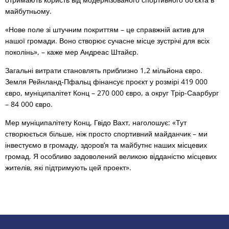
майбутньому.
«Нове поле зі штучним покриттям – це справжній актив для
нашої громади. Воно створює сучасне місце зустрічі для всіх
поколінь», – каже мер Андреас Штайєр.
Загальні витрати становлять приблизно 1,2 мільйона євро.
Земля Рейнланд-Пфальц фінансує проєкт у розмірі 419 000
євро, муніципалітет Конц – 270 000 євро, а округ Трір-Саарбург
– 84 000 євро.
Мер муніципалітету Конц, Гвідо Вахт, наголошує: «Тут
створюється більше, ніж просто спортивний майданчик – ми
інвестуємо в громаду, здоров’я та майбутнє наших місцевих
громад. Я особливо задоволений великою відданістю місцевих
жителів, які підтримують цей проект».