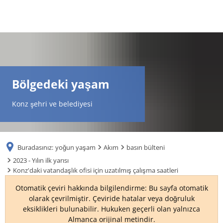
DE
AR
Bölgedeki yaşam
EN
Konz şehri ve belediyesi
NL
Buradasınız:
yoğun yaşam
Akım
basın bülteni
FR
2023 - Yılın ilk yarısı
Konz'daki vatandaşlık ofisi için uzatılmış çalışma saatleri
TR
Otomatik çeviri hakkında bilgilendirme: Bu sayfa otomatik
olarak çevrilmiştir. Çeviride hatalar veya doğruluk
eksiklikleri bulunabilir. Hukuken geçerli olan yalnızca
UK
Almanca orijinal metindir.