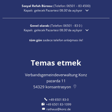
Sosyal Refah Bürosu:
(Telefon:
06501 – 83
4500)
Ek açılış veya kapanış saatlerini gizlemek için tıklayın
Kapalı:
gelecek Pazartesi 08:30'da açılıyor
Genel olarak:
(Telefon:
06501 - 83 0
)
Ek açılış veya kapanış saatlerini gizlemek için tıklayın
Kapalı:
gelecek Pazartesi 08:30'da açılıyor
tüm gün
sadece telefon anlaşması ile!
Temas etmek
Verbandsgemeindeverwaltung Konz
pazarda 11
54329
konsantrasyon
+49 6501 83-0
+49 6501 83-1099
rathaus@konz.de