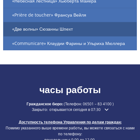
«Небесная лестница» Хьюберта Майера
«Prière de toucher» Франсуа Вейля
«Две волны» Сюзанны Шпехт
«Communicare» Клаудии Фарины и Ульриха Мюллера
часы работы
Гражданское бюро:
(Телефон:
06501 – 83 4100
)
Нажмите, чтобы скрыть дополнительное время открытия ил
Закрыто:
открывается сегодня в 07:30
Доступность телефона Управления по делам граждан:
Помимо указанного выше времени работы, вы можете связаться с нами
по телефону:
понедельник с 9.00 до 12.00,