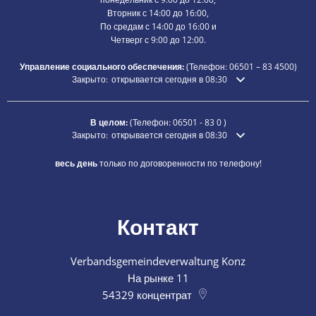
Вторник с 14:00 до 16:00,
По средам с 14:00 до 16:00 и
Четверг с 9:00 до 12:00.
Управление социального обеспечения:
(Телефон:
06501 – 83
4500)
Нажмите, чтобы скрыть дополнительное время открытия ил
Закрыто:
открывается сегодня в 08:30
В целом:
(Телефон:
06501 - 83 0
)
Нажмите, чтобы скрыть дополнительное время открытия ил
Закрыто:
открывается сегодня в 08:30
весь день
только по договоренности по телефону!
Контакт
Verbandsgemeindeverwaltung Konz
На рынке 11
54329
концентрат