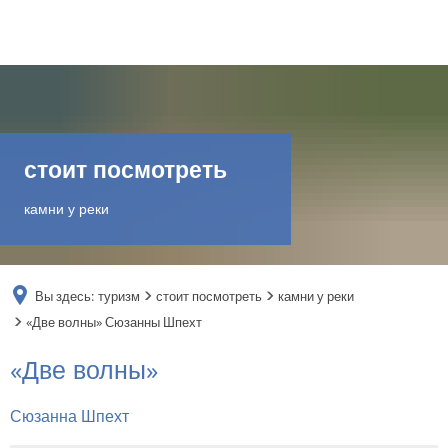
DE
AR
стоит посмотреть
EN
камни у реки
NL
Вы здесь:
туризм
стоит посмотреть
камни у реки
FR
«Две волны» Сюзанны Шпехт
«Две
«Две волны»
TR
волны»
Сюзанна Шпехт
UK
Сюзанны