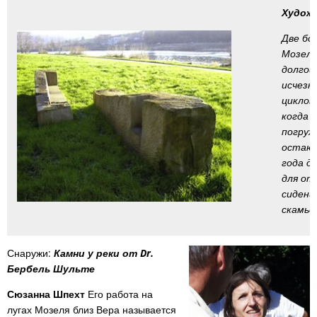
Художн
Шпехт
RU
Две бо
Мозеля
долгой
исчезн
циклов 
когда 
погруж
остают
года д
для от
сидени
скамье
Снаружи:
Камни у реки от Dr.
Бербель Шульте
Сюзанна Шпехт
Его работа на
лугах Мозеля близ Вера называется