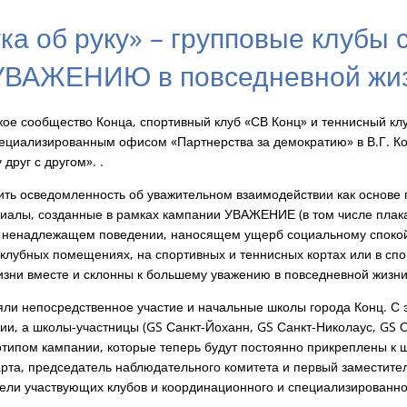
ка об руку» – групповые клубы 
УВАЖЕНИЮ в повседневной жиз
кое сообщество Конца, спортивный клуб «СВ Конц» и теннисный кл
ециализированным офисом «Партнерства за демократию» в В.Г. Ко
друг с другом». .
ть осведомленность об уважительном взаимодействии как основе 
иалы, созданные в рамках кампании УВАЖЕНИЕ (в том числе плака
 ненадлежащем поведении, наносящем ущерб социальному спокой
 клубных помещениях, на спортивных и теннисных кортах или в сп
изни вместе и склонны к большему уважению в повседневной жизни
яли непосредственное участие и начальные школы города Конц. С
ии, а школы-участницы (GS Санкт-Йоханн, GS Санкт-Николаус, GS 
отипом кампании, которые теперь будут постоянно прикреплены к 
арта, председатель наблюдательного комитета и первый заместитель
ители участвующих клубов и координационного и специализированно