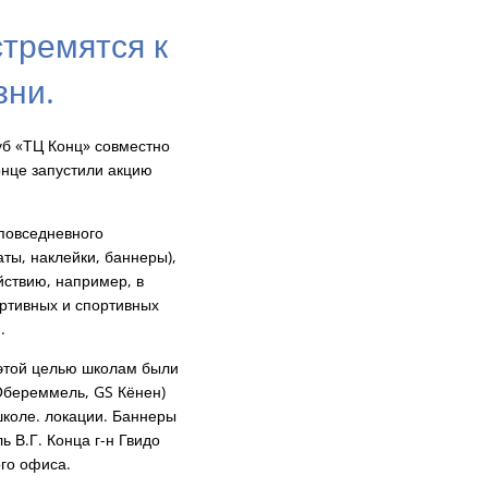
стремятся к
ни.
уб «ТЦ Конц» совместно
нце запустили акцию
повседневного
ты, наклейки, баннеры),
ствию, например, в
ортивных и спортивных
.
 этой целью школам были
Обереммель, GS Кёнен)
школе. локации. Баннеры
 В.Г. Конца г-н Гвидо
го офиса.