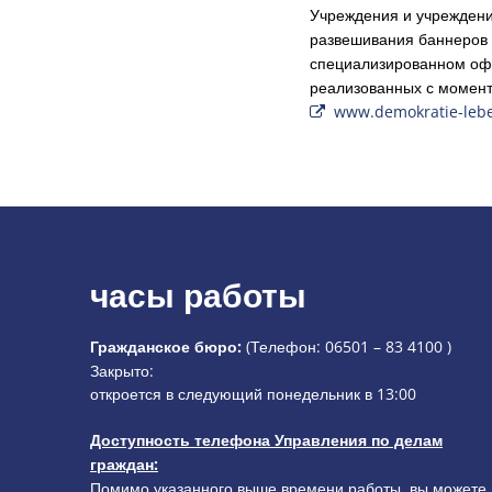
Учреждения и учреждени
развешивания баннеров и
специализированном оф
реализованных с момента
www.demokratie-lebe
часы работы
Гражданское бюро:
(Телефон:
06501 – 83 4100
)
Нажмите, чтобы скрыть дополнительное время открыти
Закрыто:
откроется в следующий понедельник в 13:00
Доступность телефона Управления по делам
граждан:
Помимо указанного выше времени работы, вы можете