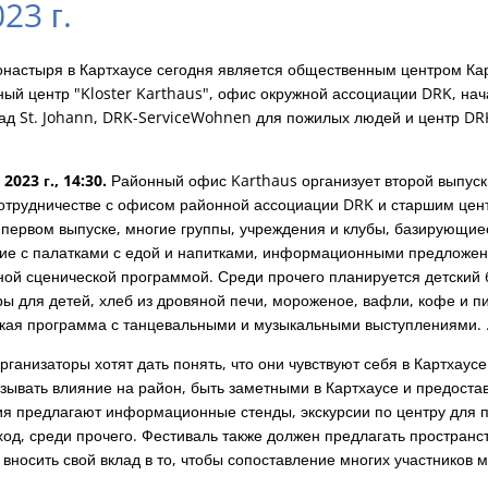
23 г.
онастыря в Картхаусе сегодня является общественным центром Кар
ый центр "Kloster Karthaus", офис окружной ассоциации DRK, нач
сад St. Johann, DRK-ServiceWohnen для пожилых людей и центр D
023 г., 14:30.
Районный офис Karthaus организует второй выпус
сотрудничестве с офисом районной ассоциации DRK и старшим цен
 первом выпуске, многие группы, учреждения и клубы, базирующие
стие с палатками с едой и напитками, информационными предложе
ной сценической программой. Среди прочего планируется детский
ы для детей, хлеб из дровяной печи, мороженое, вафли, кофе и п
кая программа с танцевальными и музыкальными выступлениями. 
анизаторы хотят дать понять, что они чувствуют себя в Картхаусе
азывать влияние на район, быть заметными в Картхаусе и предост
ия предлагают информационные стенды, экскурсии по центру для 
од, среди прочего. Фестиваль также должен предлагать пространст
, вносить свой вклад в то, чтобы сопоставление многих участников