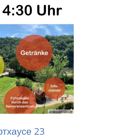
Доминик Шнит
ртхаусе 23