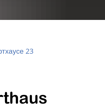
RU
ртхаусе 23