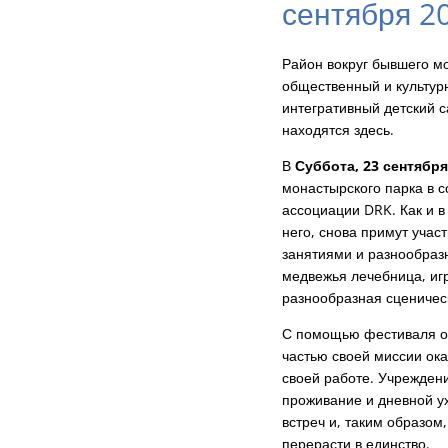
сентября 20
Район вокруг бывшего м
общественный и культурн
интегративный детский 
находятся здесь.
В
Суббота, 23 сентября 2
монастырского парка в 
ассоциации DRK. Как и в
него, снова примут уча
занятиями и разнообраз
медвежья лечебница, игр
разнообразная сценичес
С помощью фестиваля орг
частью своей миссии ок
своей работе. Учрежден
проживание и дневной ух
встреч и, таким образом
перерасти в единство.