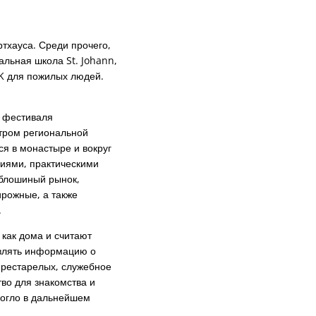
тхауса. Среди прочего,
альная школа St. Johann,
RK для пожилых людей.
к фестиваля
тром региональной
ся в монастыре и вокруг
ниями, практическими
 блошиный рынок,
ирожные, а также
.
 как дома и считают
авлять информацию о
престарелых, служебное
во для знакомства и
 могло в дальнейшем