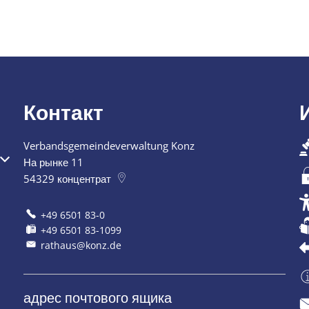
Контакт
Verbandsgemeindeverwaltung Konz
я или закрытия
На рынке 11
54329
концентрат
+49 6501 83-0
+49 6501 83-1099
rathaus@konz.de
адрес почтового ящика