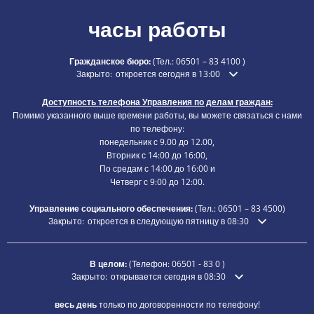
часы работы
Гражданское бюро:
(Тел.:
06501 – 83 4100
)
Нажмите, чтобы скрыть дополнительное время открытия 
Закрыто:
откроется сегодня в 13:00
Доступность телефона Управления по делам граждан:
Помимо указанного выше времени работы, вы можете связаться с нами
по телефону:
понедельник с 9.00 до 12.00,
Вторник с 14:00 до 16:00,
По средам с 14:00 до 16:00 и
Четверг с 9:00 до 12:00.
Управление социального обеспечения:
(Тел.:
06501 – 83
4500)
Нажмите, чтобы скрыть дополнительное время открытия или зак
Закрыто:
откроется в следующую пятницу в 08:30
В целом:
(Телефон:
06501 - 83 0
)
Нажмите, чтобы скрыть дополнительное время открытия ил
Закрыто:
открывается сегодня в 08:30
весь день
только по договоренности по телефону!