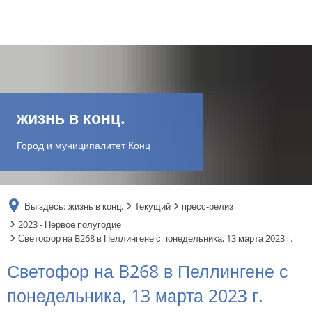
DE
AR
жизнь в конц.
EN
Город и муниципалитет Конц
NL
Вы здесь:
жизнь в конц.
Текущий
пресс-релиз
FR
2023 - Первое полугодие
Светофор на B268 в Пеллингене с понедельника, 13 марта 2023 г.
TR
Светофор на B268 в Пеллингене с
понедельника, 13 марта 2023 г.
UK