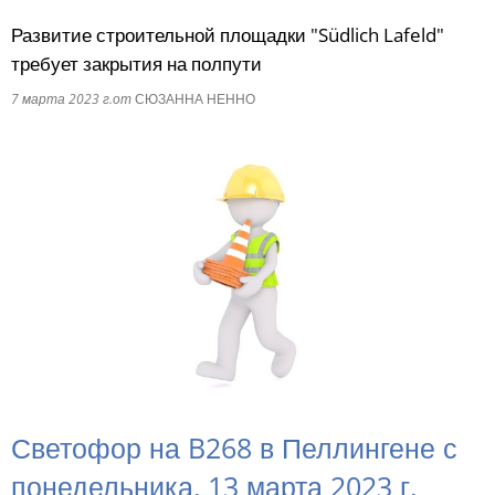
Развитие строительной площадки "Südlich Lafeld"
RU
требует закрытия на полпути
7 марта 2023 г.
от
СЮЗАННА НЕННО
Светофор на B268 в Пеллингене с
понедельника, 13 марта 2023 г.