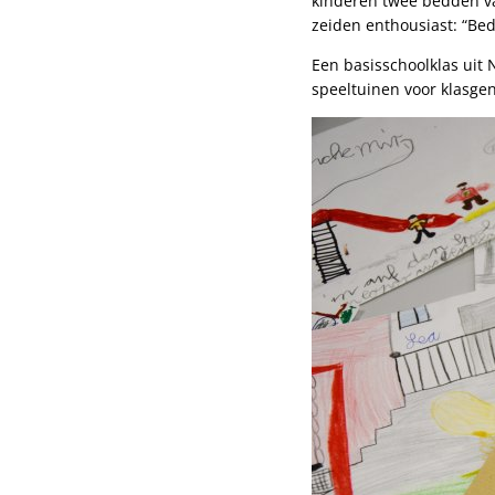
kinderen twee bedden va
zeiden enthousiast: “Bed
Een basisschoolklas uit 
speeltuinen voor klasgeno