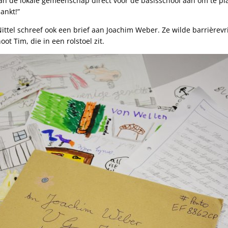
n de lokale gemeenschap direct voor de basisschool aan om te pl
ankt!”
Nittel schreef ook een brief aan Joachim Weber. Ze wilde barrièrevr
ot Tim, die in een rolstoel zit.