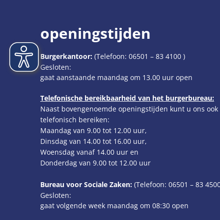
openingstijden
Burgerkantoor:
(Telefoon:
06501 – 83 4100
)
Klik om extra openings- of sluitingstijden te verbergen
Gesloten:
gaat aanstaande maandag om 13.00 uur open
Telefonische bereikbaarheid van het burgerbureau:
Naast bovengenoemde openingstijden kunt u ons ook
telefonisch bereiken:
Maandag van 9.00 tot 12.00 uur,
Dinsdag van 14.00 tot 16.00 uur,
Woensdag vanaf 14.00 uur en
Donderdag van 9.00 tot 12.00 uur
Bureau voor Sociale Zaken:
(Telefoon:
06501 – 83
4500
Klik om extra openings- of sluitingstijden te verbergen
Gesloten:
gaat volgende week maandag om 08:30 open