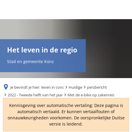
DE
AR
Het leven in de regio
EN
Stad en gemeente Konz
NL
Je bevindt je hier:
leven in conc
Huidige
persbericht
FR
2022 - Tweede helft van het jaar
Met de e-bike op zakenreis
Kennisgeving over automatische vertaling: Deze pagina is
TR
automatisch vertaald. Er kunnen vertaalfouten of
onnauwkeurigheden voorkomen. De oorspronkelijke Duitse
versie is leidend.
UK