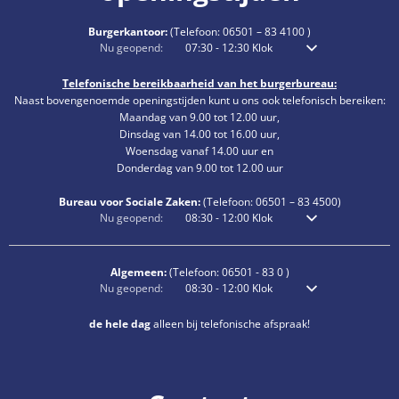
Burgerkantoor:
(Telefoon:
06501 – 83 4100
)
Klik om extra openings- of sluitingstijden te verbergen
Nu geopend:
07:30
-
12:30
Klok
Van 7:30 uur tot 12:3
Telefonische bereikbaarheid van het burgerbureau:
Naast bovengenoemde openingstijden kunt u ons ook telefonisch bereiken:
Maandag van 9.00 tot 12.00 uur,
Dinsdag van 14.00 tot 16.00 uur,
Woensdag vanaf 14.00 uur en
Donderdag van 9.00 tot 12.00 uur
Bureau voor Sociale Zaken:
(Telefoon:
06501 – 83
4500)
Klik om extra openings- of sluitingstijden te verbergen
Nu geopend:
08:30
-
12:00
Klok
Van 8:30 uur tot 12:0
Algemeen:
(Telefoon:
06501 - 83 0
)
Klik om extra openings- of sluitingstijden te verbergen
Nu geopend:
08:30
-
12:00
Klok
Van 8:30 uur tot 12:0
de hele dag
alleen bij telefonische afspraak!