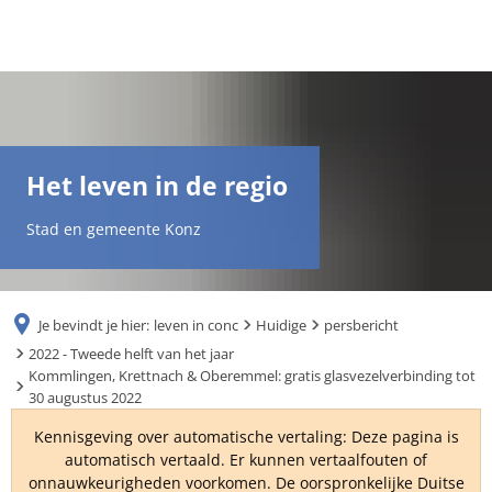
DE
AR
Het leven in de regio
EN
Stad en gemeente Konz
NL
Je bevindt je hier:
leven in conc
Huidige
persbericht
FR
2022 - Tweede helft van het jaar
Kommlingen, Krettnach & Oberemmel: gratis glasvezelverbinding tot
30 augustus 2022
TR
Kennisgeving over automatische vertaling: Deze pagina is
automatisch vertaald. Er kunnen vertaalfouten of
UK
onnauwkeurigheden voorkomen. De oorspronkelijke Duitse