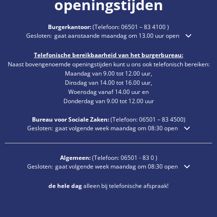
openingstijden
Burgerkantoor:
(Telefoon:
06501 – 83 4100
)
Klik om extra openings- of sluitingstijden te verbergen
Gesloten:
gaat aanstaande maandag om 13.00 uur open
Telefonische bereikbaarheid van het burgerbureau:
Naast bovengenoemde openingstijden kunt u ons ook telefonisch bereiken:
Maandag van 9.00 tot 12.00 uur,
Dinsdag van 14.00 tot 16.00 uur,
Woensdag vanaf 14.00 uur en
Donderdag van 9.00 tot 12.00 uur
Bureau voor Sociale Zaken:
(Telefoon:
06501 – 83
4500)
Klik om extra openings- of sluitingstijden te verbergen
Gesloten:
gaat volgende week maandag om 08:30 open
Algemeen:
(Telefoon:
06501 - 83 0
)
Klik om extra openings- of sluitingstijden te verbergen
Gesloten:
gaat volgende week maandag om 08:30 open
de hele dag
alleen bij telefonische afspraak!