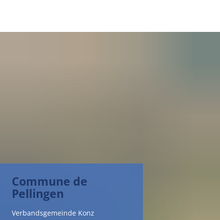
DE
AR
EN
NL
FR
Commune de
TR
Pellingen
UK
Verbandsgemeinde Konz