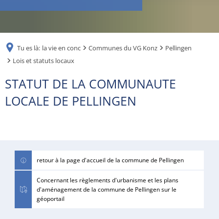
RU
Tu es là:
la vie en conc
Communes du VG Konz
Pellingen
Lois et statuts locaux
Lois
STATUT DE LA COMMUNAUTE
et
LOCALE DE PELLINGEN
statuts
locaux
retour à la page d'accueil de la commune de Pellingen
Concernant les règlements d'urbanisme et les plans
d'aménagement de la commune de Pellingen sur le
géoportail