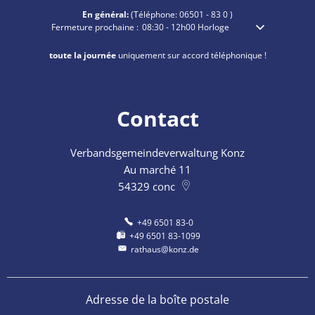
En général:
(Téléphone:
06501 - 83 0
)
Cliquez pour masquer les heures d'ouverture ou de fermeture sup
Fermeture prochaine :
08:30
-
12h00
Horloge
De 8h30 à 12h00
toute la journée
uniquement sur accord téléphonique !
Contact
Verbandsgemeindeverwaltung Konz
Au marché 11
54329
conc
+49 6501 83-0
+49 6501 83-1099
rathaus@konz.de
Adresse de la boîte postale