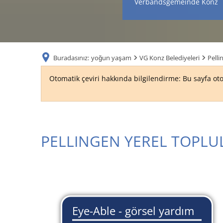
Verbandsgemeinde Konz
Buradasınız:
yoğun yaşam
VG Konz Belediyeleri
Pelli
Otomatik çeviri hakkında bilgilendirme: Bu sayfa oto
Yerel
PELLINGEN YEREL TOPL
kanun
ve
tüzükler